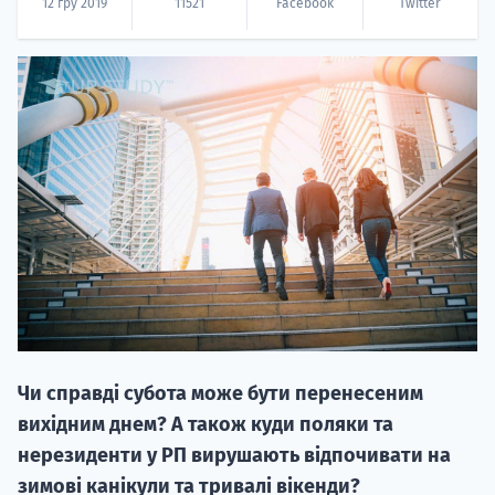
12 гру 2019
11521
Facebook
Twitter
20.09
"Навчання 
НАБІР ВІД
вступ на о
Курс
Чи справді субота може бути перенесеним
підготовк
вихідним днем? А також куди поляки та
нерезиденти у РП вирушають відпочивати на
П
зимові канікули та тривалі вікенди?