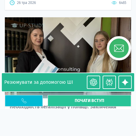
26 тра 2026
6465
Резюмувати за допомогою ШІ
ПОЧАТИ ВСТУП
Необхідність легалізації у Польщі. Закінчення
PESEL UKR
Стаття
У 2026 році почастішали випадки депортації