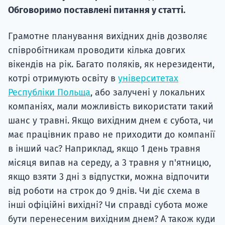
Супро
Обговоримо поставлені питання у статті.
Грамотне планування вихідних днів дозволяє
співробітникам проводити кілька довгих
вікендів на рік. Багато поляків, як нерезиденти,
котрі отримують освіту в
університетах
Республіки Польща
, або залучені у локальних
компаніях, мали можливість використати такий
шанс у травні. Якщо вихідним днем ​​є субота, чи
має працівник право не приходити до компанії
в інший час? Наприклад, якщо 1 день травня
місяця випав на середу, а 3 травня у п'ятницю,
якщо взяти 3 дні з відпустки, можна відпочити
від роботи на строк до 9 днів. Чи діє схема в
інші офіційні вихідні? Чи справді субота може
бути перенесеним вихідним днем? А також куди