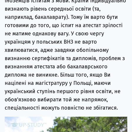
іноземців іспитам з мови. Країни індивідуально
визнають рівень середньої освіти (та,
наприклад, бакалаврату). Тому їм варто бути
готовими до того, що іспит на атестат зрілості
не матиме однакову вагу. У свою чергу
українцям у польських ВНЗ не варто
хвилюватися, адже завдяки обопільному
визнанню сертифікатів та дипломів, проблем з
визнанням атестата або бакалаврського
диплома не виникне. Більш того, якщо Ви
націлені на магістратуру у Польщі, маючи
український ступінь першого рівня освіти, не
обов'язково вибирати той же напрямок,
спеціальності можуть повністю не збігатися.