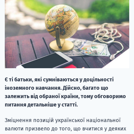
НАБІР ВІД
вступ на о
Курс
Є ті батьки, які сумніваються у доцільності
підготовк
іноземного навчання. Дійсно, багато що
П
залежить від обраної країни, тому обговоримо
питання детальніше у статті.
Супро
Зміцнення позицій української національної
валюти призвело до того, що вчитися у деяких