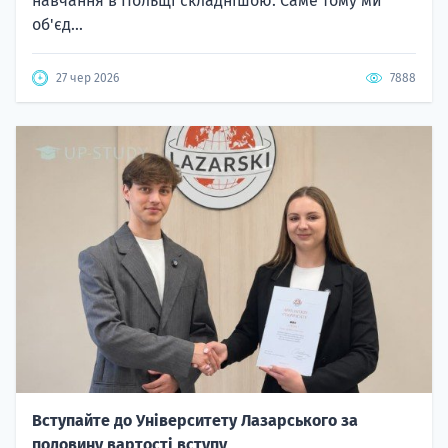
навчання в Польщі складнішою. Саме тому ми
об'єд...
27 чер 2026
7888
Вступайте до Університету Лазарського за
половину вартості вступу