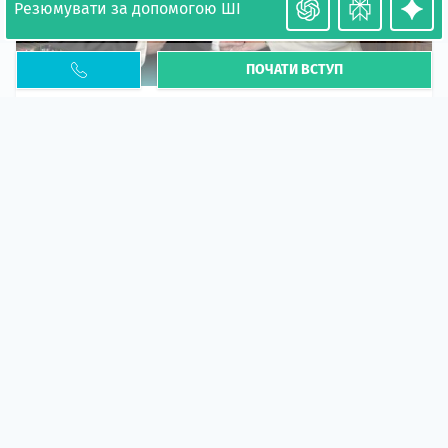
Резюмувати за допомогою ШІ
ПОЧАТИ ВСТУП
Необхідність легалізації у Польщі. Закінчення
PESEL UKR
Стаття
У 2026 році почастішали випадки депортації
українців через проблеми з легальним статусом....
10 кві 2026
5665
центр польської освіти