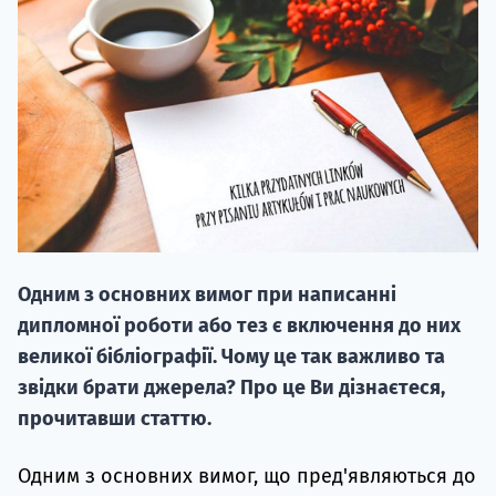
20.09
"Навчання 
НАБІР ВІД
Одним з основних вимог при написанні
вступ на о
дипломної роботи або тез є включення до них
Курс
великої бібліографії. Чому це так важливо та
підготовк
звідки брати джерела? Про це Ви дізнаєтеся,
прочитавши статтю.
П
Одним з основних вимог, що пред'являються до
Супро