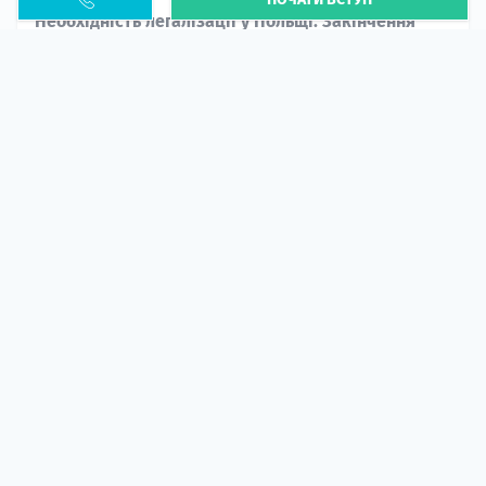
Необхідність легалізації у Польщі. Закінчення
PESEL UKR
Стаття
У 2026 році почастішали випадки депортації
українців через проблеми з легальним статусом....
10 кві 2026
5674
центр польської освіти
ГІД СТУДЕНТА