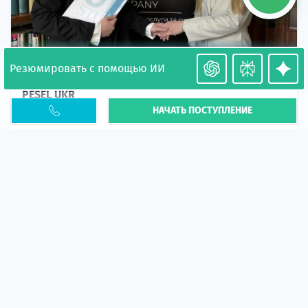
Резюмировать с помощью ИИ
Необходимость легализации в Польше. Окончание
PESEL UKR
НАЧАТЬ ПОСТУПЛЕНИЕ
Статья
В 2026 году участились случаи депортации
украинцев из-за проблем с легальным статусом.
Поэ...
10 апр 2026
5665
центр польского образования