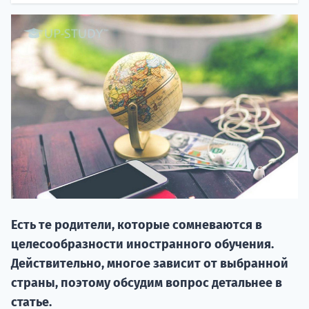
НАБОР О
поступление
Есть те родители, которые сомневаются в
Курс
целесообразности иностранного обучения.
подготов
Действительно, многое зависит от выбранной
По
страны, поэтому обсудим вопрос детальнее в
статье.