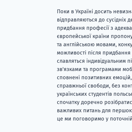
Поки в Україні досить невиз
відправляються до сусідніх д
придбання професії з адекват
європейської країни пропон
та англійською мовами, конку
можливості після придбання д
славляться індивідуальним п
зв'язками та програмами моб
сповнені позитивних емоцій, 
справжньої свободи, без конт
українських студентів польсь
спочатку доречно розібратис
важливих питань для першоку
це ми поговоримо у поточній 