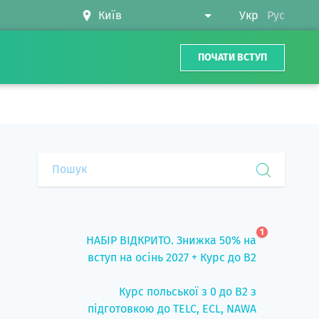
Укр
Рус
ПОЧАТИ ВСТУП
1
НАБІР ВІДКРИТО. Знижка 50% на
вступ на осінь 2027 + Курс до B2
Курс польської з 0 до B2 з
підготовкою до TELC, ECL, NAWA