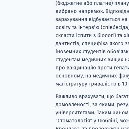
(бюджетне або платне) планує
вибрано напрямок. Відповідн
зарахування відбувається на 
освіту та інтерв'ю (співбесі
скласти іспити з біології та х
дантистів, специфіка якого з
іноземних студентів обов'язк
студентам медичних вищих на
про вакцинацію проти гепатит
основному, на медичних факу
магістратуру тривалістю в 10-
Важливо врахувати, що багат
домовленості, за якими, резу
університетами. Таким чином
"Стоматологія" у Любліні, мо
Вроцлава, та продовжити нав