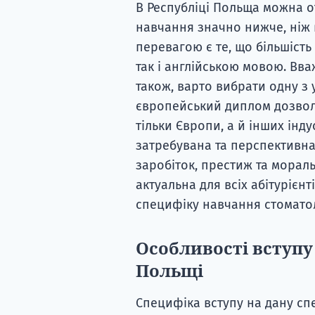
В Республіці Польща можна о
навчання значно нижче, ніж в
перевагою є те, що більшіст
так і англійською мовою. Вв
також, варто вибрати одну з 
європейський диплом дозволи
тільки Європи, а й інших інд
затребувана та перспективна
заробіток, престиж та морал
актуальна для всіх абітурієн
специфіку навчання стоматол
Особливості вступу
Польщі
Специфіка вступу на дану спе