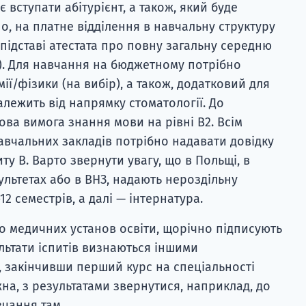
 вступати абітурієнт, а також, який буде
о, на платне відділення в навчальну структуру
підставі атестата про повну загальну середню
да). Для навчання на бюджетному потрібно
імії/фізики (на вибір), а також, додатковий для
алежить від напрямку стоматології. До
ова вимога знання мови на рівні В2. Всім
вчальних закладів потрібно надавати довідку
у B. Варто звернути увагу, що в Польщі, в
льтетах або в ВНЗ, надають нероздільну
12 семестрів, а далі — інтернатура.
о медичних установ освіти, щорічно підписують
льтати іспитів визнаються іншими
, закінчивши перший курс на спеціальності
жна, з результатами звернутися, наприклад, до
чання там.