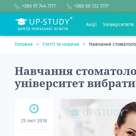
+380 97 744 7777
+380 50 722 7777
Акції
Університети
центр польської освіти
Головна
Статті та новини
Навчання стоматолог
Навчання стоматолог
університет вибрати
25 лют 2018