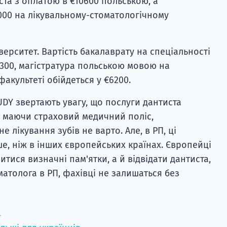
та з оплатою в €10600 польською, а
000 на лікувальному-стоматологічному
ерситет. Вартість бакалаврату на спеціальності
4300, магістратура польською мовою на
акультеті обійдеться у €6200.
UDY звертають увагу, що послуги дантиста
ь маючи страховий медичний поліс,
 лікування зубів не варто. Але, в РП, ці
е, ніж в інших європейських країнах. Європейці
тися визначні пам'ятки, а й відвідати дантиста,
атолога в РП, фахівці не залишаться без
→