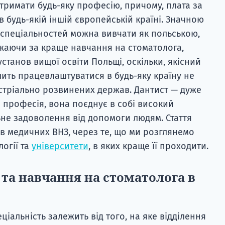
тримати будь-яку професію, причому, плата за
 будь-якій іншій європейській країні. Значною
ь спеціальностей можна вивчати як польською,
ажаючи за краще навчання на стоматолога,
установ вищої освіти Польщі, оскільки, якісний
ть працевлаштуватися в будь-яку країну не
устріально розвинених держав. Дантист — дуже
 професія, вона поєднує в собі високий
ьне задоволення від допомоги людям. Стаття
тів медичних ВНЗ, через те, що ми розглянемо
огії та
університети
, в яких краще її проходити.
 та навчання на стоматолога в
ціальність залежить від того, на яке відділення