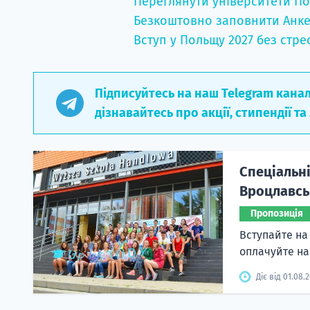
Переглянути університети По
Безкоштовно заповнити Анке
Вступ у Польщу 2027 без стре
Підписуйтесь на наш Telegram кана
дізнавайтесь про акції, стипендії та
Спеціальні
Вроцлавськ
Пропозиція
Вступайте на 
оплачуйте н
Діє від 01.08.