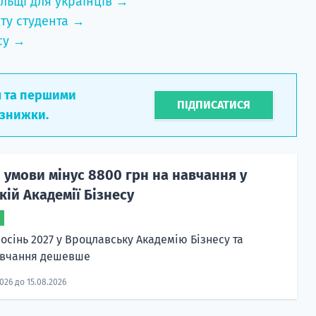
льщі для українців →
ту студента →
су →
л та першими
ПІДПИСАТИСЯ
 знижки.
 умови мінус 8800 грн на навчання у
ій Академії Бізнесу
осінь 2027 у Вроцлавську Академію Бізнесу та
авчання дешевше
2026 до 15.08.2026