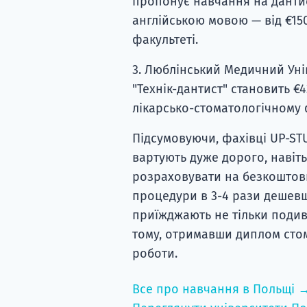
пропонує навчання на дантис
англійською мовою — від €15
факультеті.
3. Люблінський Медичний Унів
"Технік-дантист" становить €
лікарсько-стоматологічному ф
Підсумовуючи, фахівці UP-ST
вартують дуже дорого, навіт
розраховувати на безкоштовне
процедури в 3-4 рази дешевш
приїжджають не тільки подиви
тому, отримавши диплом стом
роботи.
Все про навчання в Польщі 