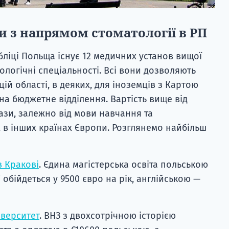
и з напрямом стоматології в РП
бліці Польща існує 12 медичних установ вищої
тологічні спеціальності. Всі вони дозволяють
цій області, в деяких, для іноземців з Картою
а бюджетне відділення. Вартість вище від
ази, залежно від мови навчання та
ж в інших країнах Європи. Розглянемо найбільш
в Кракові
. Єдина магістерська освіта польською
обійдеться у 9500 євро на рік, англійською —
верситет
. ВНЗ з двохсотрічною історією