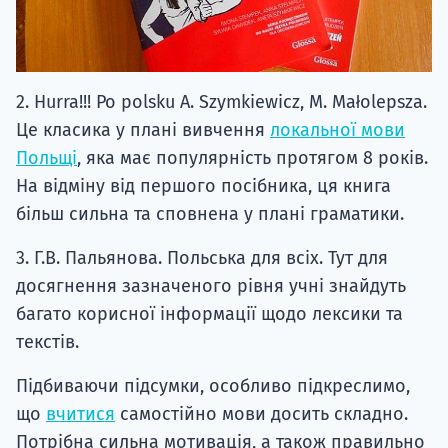
2. Hurra!!! Po polsku A. Szymkiewicz, M. Małolepsza.
Це класика у плані вивчення
локальної мови
Польщі
, яка має популярність протягом 8 років.
На відміну від першого посібника, ця книга
більш сильна та сповнена у плані граматики.
3. Г.В. Пальянова. Польська для всіх. Тут для
досягнення зазначеного рівня учні знайдуть
багато корисної інформації щодо лексики та
текстів.
Підбиваючи підсумки, особливо підкреслимо,
що
вчитися
самостійно мови досить складно.
Потрібна сильна мотивація, а також правильно