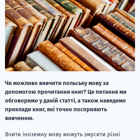
20.09
"Навчання 
НАБІР ВІД
Чи можливо вивчити польську мову за
вступ на о
допомогою прочитання книг? Це питання ми
Курс
обговоримо у даній статті, а також наведемо
підготовк
приклади книг, які точно посприяють
вивченню.
П
Вчити іноземну мову можуть змусити різні
Супро