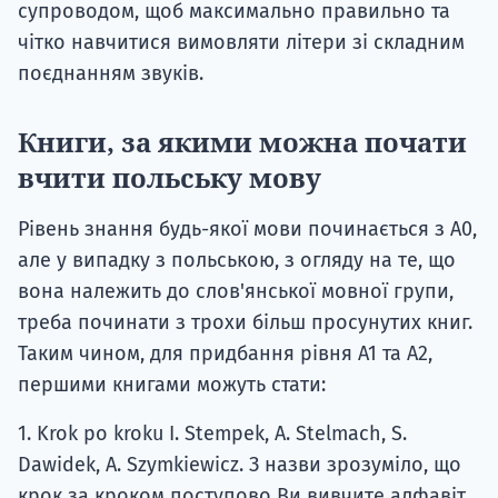
супроводом, щоб максимально правильно та
чітко навчитися вимовляти літери зі складним
поєднанням звуків.
Книги, за якими можна почати
вчити польську мову
Рівень знання будь-якої мови починається з А0,
але у випадку з польською, з огляду на те, що
вона належить до слов'янської мовної групи,
треба починати з трохи більш просунутих книг.
Таким чином, для придбання рівня А1 та А2,
першими книгами можуть стати:
1. Krok po kroku I. Stempek, A. Stelmach, S.
Dawidek, A. Szymkiewicz. З назви зрозуміло, що
крок за кроком поступово Ви вивчите алфавіт,