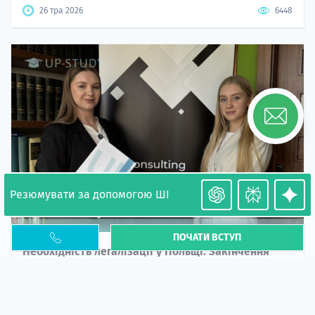
26 тра 2026
6448
Резюмувати за допомогою ШІ
ПОЧАТИ ВСТУП
Необхідність легалізації у Польщі. Закінчення
PESEL UKR
Стаття
У 2026 році почастішали випадки депортації