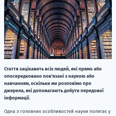
НАБІР ВІД
вступ на о
Курс
Стаття зацікавить всіх людей, які прямо або
підготовк
опосередковано пов'язані з наукою або
П
навчанням, оскільки ми розповімо про
джерела, які допомагають добути передової
Супро
інформації.
Одна з головних особливостей науки полягає у