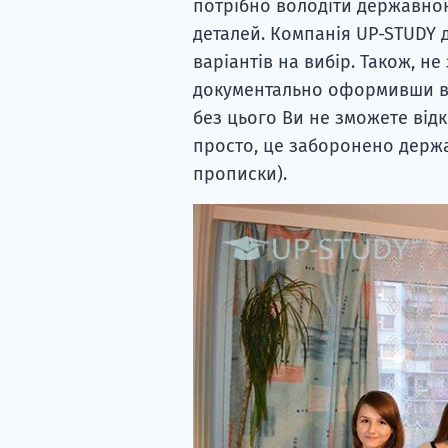
потрібно володіти державною
деталей. Компанія UP-STUDY д
варіантів на вибір. Також, не
документально оформивши всі
без цього Ви не зможете відк
просто, це заборонено держ
прописки).