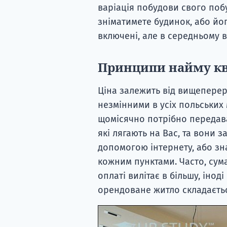
варіація побудови свого побу
зніматимете будинок, або йог
включені, але в середньому в
Принципи найму к
Ціна залежить від вищепере
незмінними в усіх польських 
щомісячно потрібно передава
які лягають на Вас, та вони за
допомогою інтернету, або зн
кожним пунктами. Часто, сума
оплаті вилітає в більшу, іноді
орендоване житло складаєтьс