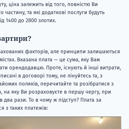
ту, ціна залежить від того, повністю Ви
о частину, та які додаткові послуги будуть
ід 1400 до 2800 злотих.
вартири?
рахованих факторів, але принципи залишаються
містах. Вказана плата — це сума, яку Вам
ти орендодавцю. Проте, існують й інші витрати,
писані в договорі тому, не лінуйтесь та, з
айомих поляків, перечитайте та розібратися з
, на яку Ви розраховуєте в першу чергу, при
 в два рази. То в чому ж підступ? Плата за
я з таких платежів: