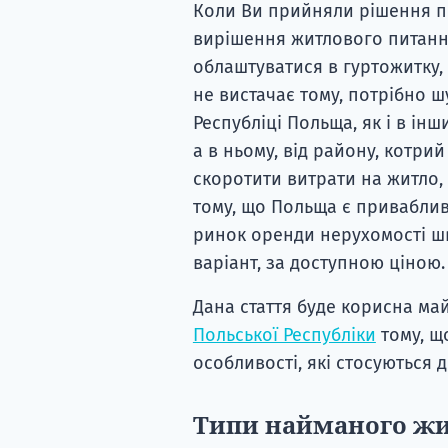
Коли Ви прийняли рішення п
вирішення житлового питання
облаштуватися в гуртожитку, а
не вистачає тому, потрібно ш
Республіці Польща, як і в інш
а в ньому, від району, котри
скоротити витрати на житло,
тому, що Польща є привабливою
ринок оренди нерухомості шв
варіант, за доступною ціною.
Дана стаття буде корисна ма
Польської Республіки
тому, щ
особливості, які стосуються
Типи найманого жи