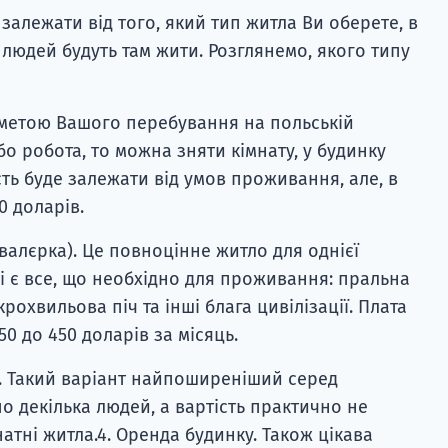
 залежати від того, який тип житла Ви оберете, в
и людей будуть там жити. Розглянемо, якого типу
 метою Вашого перебування на польській
бо робота, то можна зняти кімнату, у будинку
ість буде залежати від умов проживання, але, в
0 доларів.
валєрка). Це повноцінне житло для однієї
і є все, що необхідно для проживання: пральна
рохвильова піч та інші блага цивілізації. Плата
50 до 450 доларів за місяць.
и. Такий варіант найпоширеніший серед
о декілька людей, а вартість практично не
тні житла.4. Оренда будинку. Також цікава