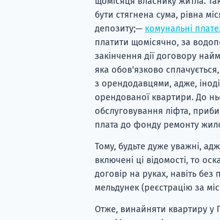
щомісяця власнику житла. Та
бути стягнена сума, рівна м
депозиту;—
комунальні плате
платити щомісячно, за водопо
закінчення дії договору найм
яка обов'язково сплачується,
з орендодавцями, адже, інод
орендованої квартири. До ньо
обслуговування ліфта, прибир
плата до фонду ремонту жил
Тому, будьте дуже уважні, ад
включені ці відомості, то оск
договір на руках, навіть бе
мельдунек (реєстрацію за мі
Отже, винайняти квартиру у По