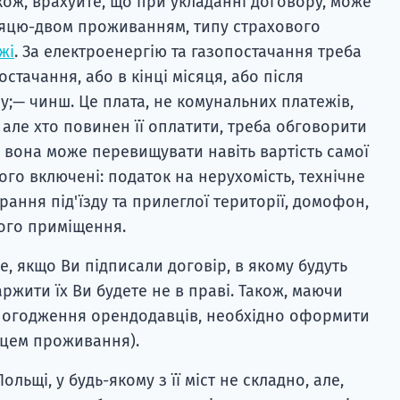
кож, врахуйте, що при укладанні договору, може
ісяцю-двом проживанням, типу страхового
жі
. За електроенергію та газопостачання треба
стачання, або в кінці місяця, або після
у;— чинш. Це плата, не комунальних платежів,
 але хто повинен її оплатити, треба обговорити
і вона може перевищувати навіть вартість самої
го включені: податок на нерухомість, технічне
ання під'їзду та прилеглої території, домофон,
ого приміщення.
же, якщо Ви підписали договір, в якому будуть
аржити їх Ви будете не в праві. Також, маючи
з погодження орендодавців, необхідно оформити
сцем проживання).
льщі, у будь-якому з її міст не складно, але,