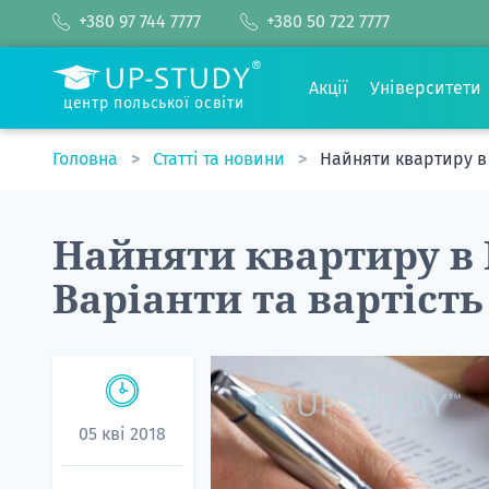
+380 97 744 7777
+380 50 722 7777
Акції
Університети
центр польської освіти
Головна
Статті та новини
Найняти квартиру в 
Найняти квартиру в 
Варіанти та вартість
05 кві 2018