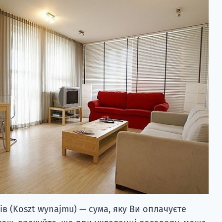
в (Koszt wynajmu) — сума, яку Ви оплачуєте