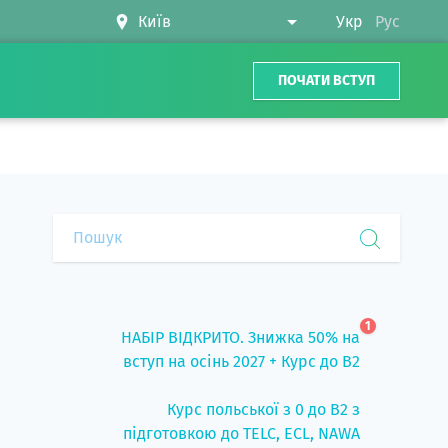
Укр
Рус
ПОЧАТИ ВСТУП
1
НАБІР ВІДКРИТО. Знижка 50% на
вступ на осінь 2027 + Курс до B2
Курс польської з 0 до B2 з
підготовкою до TELC, ECL, NAWA