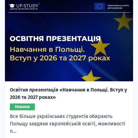
Освітня презентація «Навчання в Польщі. Вступ у
2026 та 2027 роках»
Новина
Все більше українських студентів обирають
Польщу завдяки європейській освіті, можливості
п...