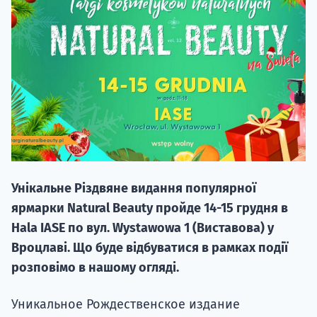
20.09
"Навчання 
НАБІР ВІД
Унікальне Різдвяне видання популярної
вступ на о
ярмарки Natural Beauty пройде 14-15 грудня в
Курс
Hala IASE по вул. Wystawowa 1 (Виставова) у
підготовк
Вроцлаві. Що буде відбуватися в рамках події
розповімо в нашому огляді.
П
Уникальное Рождественское издание
Супро