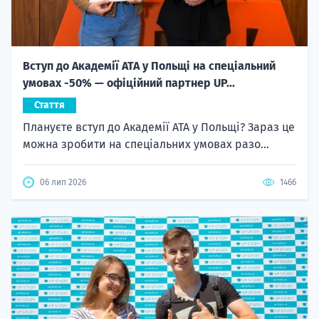
Вступ до Академії ATA у Польщі на спеціальний
умовах -50% — офіційний партнер UP...
Стаття
Плануєте вступ до Академії ATA у Польщі? Зараз це
можна зробити на спеціальних умовах разо...
06 лип 2026
1466