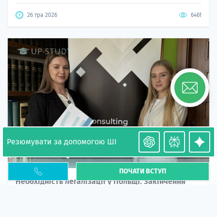
26 тра 2026
6461
Резюмувати за допомогою ШІ
ПОЧАТИ ВСТУП
Необхідність легалізації у Польщі. Закінчення
PESEL UKR
Стаття