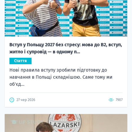
Вступ у Польщу 2027 без стресу: мова до B2, вступ,
житло і супровід — в одному п...
Стаття
Нові правила вступу зробили підготовку до
навчання в Польщі складнішою. Саме тому ми
об'єд...
27 чер 2026
7907