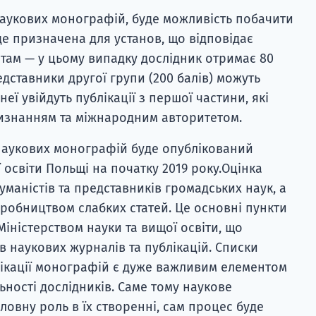
наукових монографій, буде можливість побачити
де призначена для установ, що відповідає
там — у цьому випадку дослідник отримає 80
едставники другої групи (200 балів) можуть
еї увійдуть публікації з першої частини, які
изнанням та міжнародним авторитетом.
наукових монографій буде опублікований
 освіти Польщі на початку 2019 року.Оцінка
уманістів та представників громадських наук, а
робництвом слабких статей. Це основні пункти
іністерством науки та вищої освіти, що
в наукових журналів та публікацій. Списки
лікації монографій є дуже важливим елементом
ьності дослідників. Саме тому наукове
ловну роль в їх створенні, сам процес буде