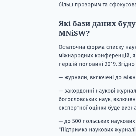
більш прозорим та сфокусов
Які бази даних буд
MNiSW?
Остаточна форма списку наук
міжнародних конференцій, як
першій половині 2019. Згідн
— журнали, включені до міжн
— закордонні наукові журнали
богословських наук, включені 
експертної оцінки буде визн
— до 500 польських наукових
"Підтримка наукових журналі