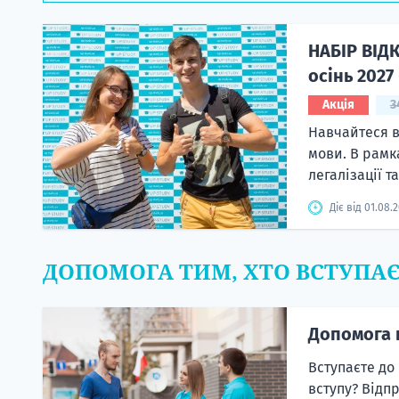
НАБІР ВІД
осінь 2027
Акція
3
Навчайтеся в
мови. В рамк
легалізації т
Діє від 01.08.
ДОПОМОГА ТИМ, ХТО ВСТУПА
Допомога 
Вступаєте до
вступу? Відп