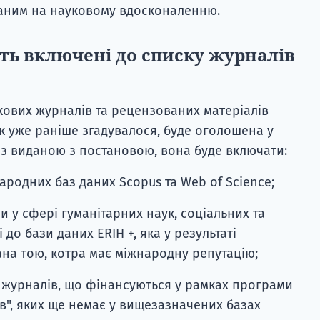
аним на науковому вдосконаленню.
уть включені до списку журналів
ових журналів та рецензованих матеріалів
 уже раніше згадувалося, буде оголошена у
о з виданою з постановою, вона буде включати:
ародних баз даних Scopus та Web of Science;
 у сфері гуманітарних наук, соціальних та
до бази даних ERIH +, яка у результаті
ана тою, котра має міжнародну репутацію;
 журналів, що фінансуються у рамках програми
в", яких ще немає у вищезазначених базах