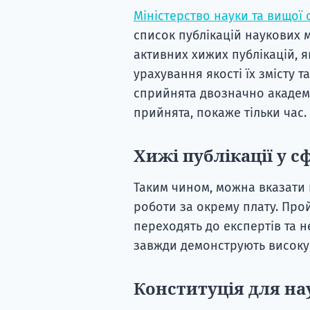
Міністерство науки та вищої 
список публікацій наукових м
активних хижих публікацій, я
урахування якості їх змісту т
сприйнята двозначно академ
прийнята, покаже тільки час.
Хижі публікації у с
Таким чином, можна вказати п
роботи за окрему плату. Про
переходять до експертів та н
завжди демонструють високу 
Конституція для на