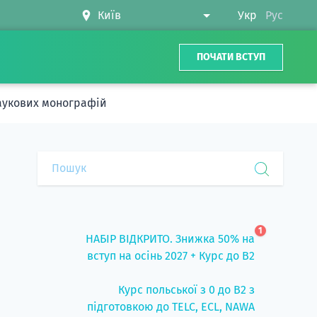
Укр
Рус
ПОЧАТИ ВСТУП
наукових монографій
1
НАБІР ВІДКРИТО. Знижка 50% на
вступ на осінь 2027 + Курс до B2
Курс польської з 0 до B2 з
підготовкою до TELC, ECL, NAWA