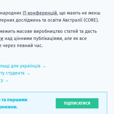
іжнародних
IT-конференцій
, що мають не менш
терних досліджень та освіти Австралії (CORE).
межить масове виробництво статей та дасть
ти
над цінними публікаціями, але як все
е через певний час.
→
льщі для українців →
ту студента →
су →
л та першими
ПІДПИСАТИСЯ
 знижки.