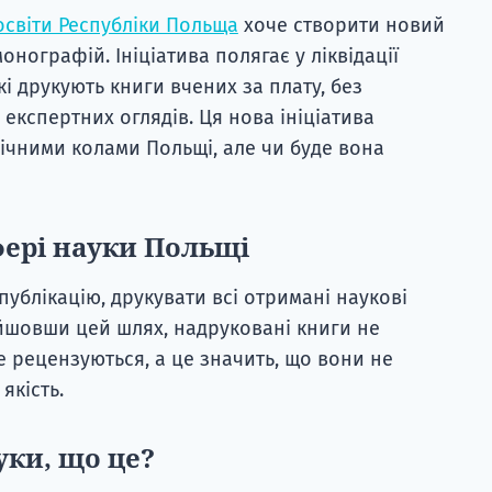
освіти Республіки Польща
хоче створити новий
онографій. Ініціатива полягає у ліквідації
кі друкують книги вчених за плату, без
а експертних оглядів. Ця нова ініціатива
ічними колами Польщі, але чи буде вона
фері науки Польщі
ублікацію, друкувати всі отримані наукові
йшовши цей шлях, надруковані книги не
е рецензуються, а це значить, що вони не
якість.
уки, що це?