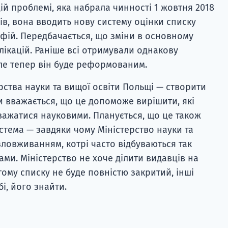
ій проблемі, яка набрала чинності 1 жовтня 2018
ів, вона вводить нову систему оцінки списку
фій. Передбачається, що зміни в основному
лікацій. Раніше всі отримували однакову
 але тепер він буде реформованим.
ства науки та вищої освіти Польщі — створити
и вважається, що це допоможе вирішити, які
важатися науковими. Планується, що це також
стема — завдяки чому Міністерство науки та
зловживанням, котрі часто відбуваються так
и. Міністерство не хоче ділити видавців на
 тому списку не буде повністю закритий, інші
і, його знайти.