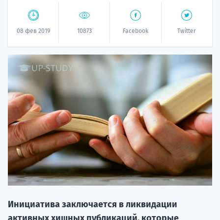
08 фев 2019
10873
Facebook
Twitter
НАБОР О
поступление
Курс
подготов
Инициатива заключается в ликвидации
По
активных хищных публикаций, которые