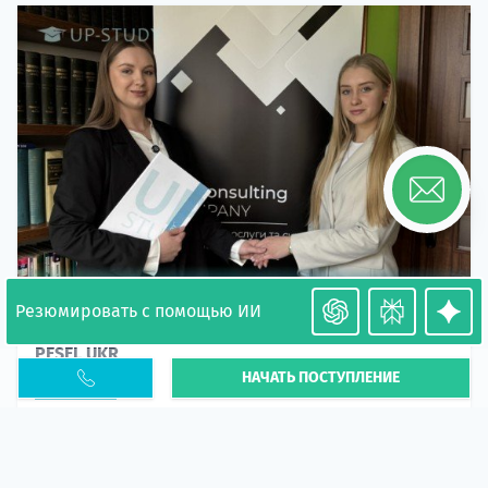
Резюмировать с помощью ИИ
Необходимость легализации в Польше. Окончание
PESEL UKR
НАЧАТЬ ПОСТУПЛЕНИЕ
Статья
В 2026 году участились случаи депортации
украинцев из-за проблем с легальным статусом.
Поэ...