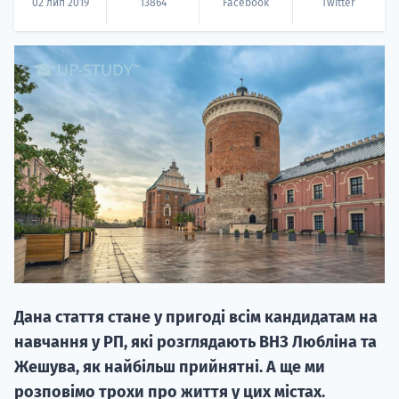
02 лип 2019
13864
Facebook
Twitter
НАБІР ВІД
вступ на о
Курс
підготовк
П
Дана стаття стане у пригоді всім кандидатам на
навчання у РП, які розглядають ВНЗ Любліна та
Супро
Жешува, як найбільш прийнятні. А ще ми
розповімо трохи про життя у цих містах.