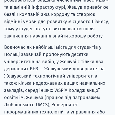
розвиваються. Завдяки численним інвестиціям
та відмінній інфраструктурі, Жешув приваблює
безліч компаній з-за кордону та створює
відмінні умови для розвитку місцевого бізнесу,
тому у студентів тут є високі шанси після
закінчення навчання знайти хорошу роботу.
Водночас як найбільші міста для студентів у
Польщі зазвичай пропонують десятки
університетів на вибір, у Жешуві є тільки два
державних ВНЗ — Жешувський університет та
Жешувський технологічний університет, а
також кілька недержавних вищих навчальних
закладів, серед інших: WSPiA Коледж вищої
освіти ім. Жешува (працює під патронажем
Люблінського UMCS), Університет
інформаційних технологій та управління або