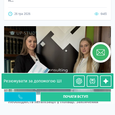
п...
26 тра 2026
6465
Резюмувати за допомогою ШІ
ПОЧАТИ ВСТУП
Необхідність легалізації у Польщі. Закінчення
PESEL UKR