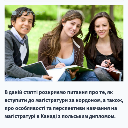
20.09
"Навчання 
НАБІР ВІД
вступ на о
В даній статті розкриємо питання про те, як
Курс
вступити до магістратури за кордоном, а також,
підготовк
про особливості та перспективи навчання на
магістратурі в Канаді з польським дипломом.
П