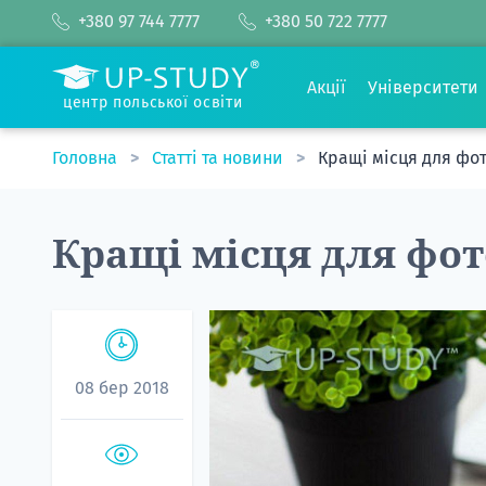
+380 97 744 7777
+380 50 722 7777
Акції
Університети
центр польської освіти
Головна
Статті та новини
Кращі місця для фото
Кращі місця для фото
08 бер 2018