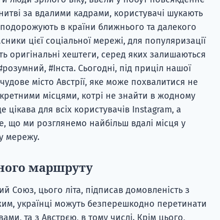
онитві за вдалими кадрами, користувачі шукають
й подорожують в країни ближнього та далекого
асники цієї соціальної мережі, для популяризації
ть оригінальні хештеги, серед яких залишаються
озумний, #Інста. Сьогодні, під приціл нашої
чудове місто Австрії, яке може похвалитися не
секретними місцями, котрі не знайти в жодному
де цікава для всіх користувачів Instagram, а
те, що ми розглянемо найбільш вдалі місця у
у мережу.
ного маршруту
й Союз, цього літа, підписав домовленість з
жим, українці можуть безперешкодно перетинати
ми, та з Австрєю, в тому числі. Крім цього,