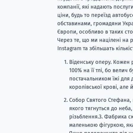
компанії, які надають послу
ціни, будь то переїзд автобу
обставинами, громадяни Укра
Європи, особливо в таких ст
Через те, що ми націлені на 
Instagram та збільшать кількі
Віденську оперу. Кожен 
100% на її тлі, бо велич 
постачальником їжі для 
королівської крові, але 
Собор Святого Стефана, 
якого тягнуться до неба
різьблення.3. Фабрика с
маленькою фігуркою, як