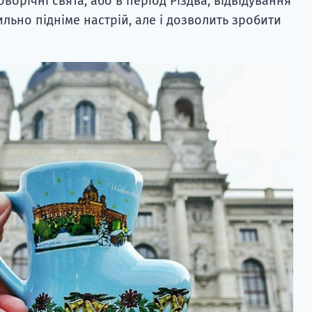
орічні свята, або в період Різдва, відвідування
ильно підніме настрій, але і дозволить зробити