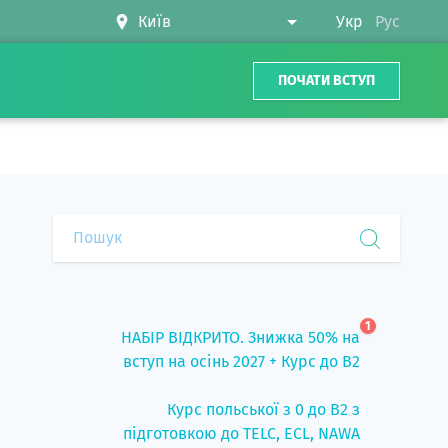
Укр
Рус
ПОЧАТИ ВСТУП
1
НАБІР ВІДКРИТО. Знижка 50% на
вступ на осінь 2027 + Курс до B2
Курс польської з 0 до B2 з
підготовкою до TELC, ECL, NAWA