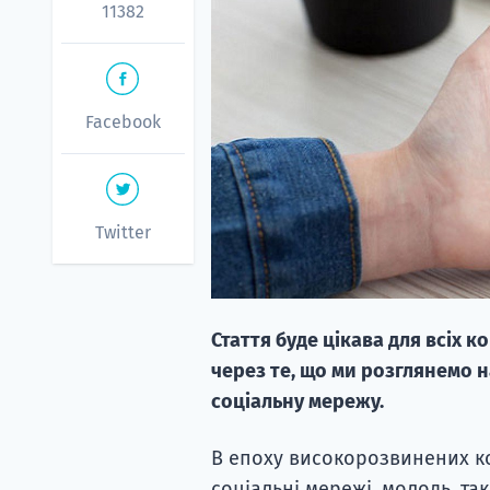
11382
Facebook
Twitter
Стаття буде цікава для всіх к
через те, що ми розглянемо н
соціальну мережу.
В епоху високорозвинених ко
соціальні мережі, молодь, та