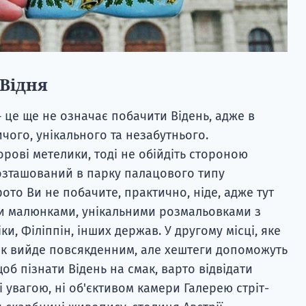
 Відня
 це ще не означає побачити Відень, адже в
чого, унікального та незабутнього.
рові метелики, тоді не обійдіть стороною
озташований в парку палацового типу
фото Ви не побачите, практично, ніде, адже тут
ми малюнками, унікальними розмальовками з
іки, Філіппін, інших держав. У другому місці, яке
ок вийде повсякденним, але хештеги допоможуть
щоб пізнати Відень на смак, варто відвідати
ні увагою, ні об'єктивом камери Галерею стріт-