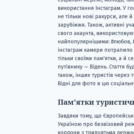
використання Інстаграм. У г
не тільки нові ракурси, але 
зарубіжжя. Також, активні уч
свого акаунта, використовую
найпопулярнішими: #любов, #р
інстаграм камери потрапило 
тільки своїми пам'ятки, а й 
путівнику — Відень. Стаття бу
також, інших туристів через 
Відні для фото в цю соціальн
Пам'ятки туристич
Завдяки тому, що Європейськи
Україною про безвізовий ре
кордони з тридцятьма держава