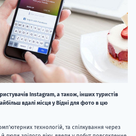
ористувачів Instagram, а також, інших туристів
айбільш вдалі місця у Відні для фото в цю
мп'ютерних технологій, та спілкування через
к й люди зрілого віку, ввели у побут повсякденне