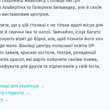
 скарбниці живопису, столиця Австрії
 Альбертіна та Галереєю Бельведер, але й своїм
м виставковим центром.
ти, що у цій столиці є не тільки вдалі місця для
е й смачна їжа та напої. Звичайно, існує багато
онують візит до Відня, але, щоб пізнати його хоч
уде мало. Фахівці центру польської освіти UP-
ч замків, красиві костели, театри, резиденції
лік красот, які варто побачити своїми очима,
афувати для друзів та підписників у свій Інста.
→
льщі для українців →
ту студента →
су →