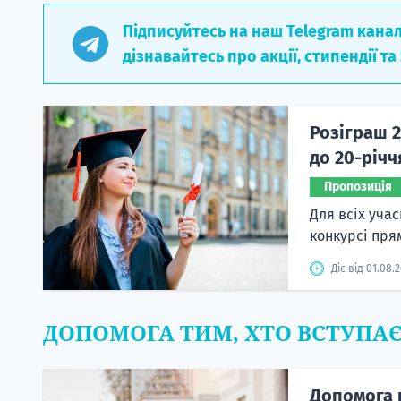
Підписуйтесь на наш Telegram кана
дізнавайтесь про акції, стипендії та
Розіграш 2
до 20-річ
Пропозиція
Для всіх уча
конкурсі пря
Діє від 01.08.
ДОПОМОГА ТИМ, ХТО ВСТУПА
Допомога 