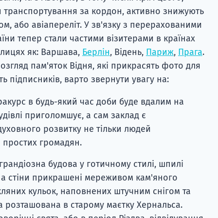
ги транспортування за кордон, активно знижують
сом, або авіапереліт. У зв'язку з перерахованими
їни тепер стали частими візитерами в країнах
олицях як: Варшава,
Берлін
, Відень,
Париж
,
Прага
.
розгляд пам'яток Відня, які прикрасять фото для
сть підписників, варто звернути увагу на:
ракурс в будь-який час доби буде вдалим на
будівлі приголомшує, а сам заклад є
духовного розвитку не тільки людей
й простих громадян.
грандіозна будова у готичному стилі, шпилі
, а стіни прикрашені мереживом кам'яного
кляних кульок, наповнених штучним снігом та
а розташована в старому маєтку Хернальса.