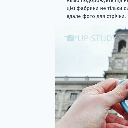
Якщо подорожуєте під нов
цієї фабрики не тільки с
вдале фото для стрічки.