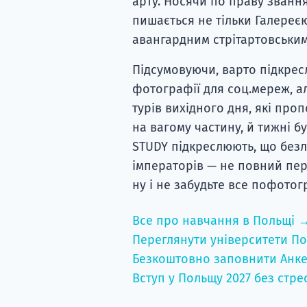
арту. Носячи по праву звання
пишається не тільки Галереєю
авангардним стрітартовськи
Підсумовуючи, варто підкресли
фотографії для соц.мереж, ал
турів вихідного дня, які проп
на вагому частину, й тижні б
STUDY підкреслюють, що безлі
імператорів — не повний пере
ну і не забудьте все пофотогр
Все про навчання в Польщі 
Переглянути університети По
Безкоштовно заповнити Анке
Вступ у Польщу 2027 без стре