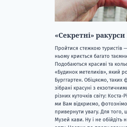
«Секретні» ракурси
Пройтися стежкою туристів —
ньому криється багато таємни
Подобаються красиві та кольо
«Будинок метеликів», який р
Бурггартен. Обіцяємо, таких 
зібрані красуні з екзотични
різних куточків світу: Коста-Р
ми Вам відкриємо, фотознім
привернути увагу. Для того, 
Музей кави. Ну і не обійдіть 