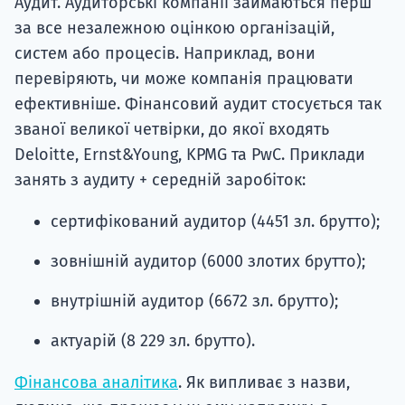
Аудит. Аудиторські компанії займаються перш
за все незалежною оцінкою організацій,
систем або процесів. Наприклад, вони
перевіряють, чи може компанія працювати
ефективніше. Фінансовий аудит стосується так
званої великої четвірки, до якої входять
Deloitte, Ernst&Young, KPMG та PwC. Приклади
занять з аудиту + середній заробіток:
сертифікований аудитор (4451 зл. брутто);
зовнішній аудитор (6000 злотих брутто);
внутрішній аудитор (6672 зл. брутто);
актуарій (8 229 зл. брутто).
Фінансова аналітика
. Як випливає з назви,