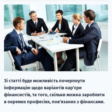
НАБІР ВІД
вступ на о
Курс
підготовк
Зі статті буде можливість почерпнути
П
інформацію щодо варіантів кар'єри
фінансистів, та того, скільки можна заробляти
Супро
в окремих професіях, пов'язаних з фінансами.