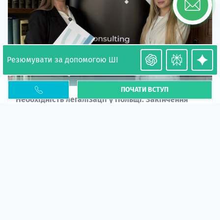
Резюмувати за допомогою ШІ
ПОЧАТИ ВСТУП
Необхідність легалізації у Польщі. Закінчення
PESEL UKR
Стаття
У 2026 році почастішали випадки депортації
українців через проблеми з легальним статусом....
10 кві 2026
5666