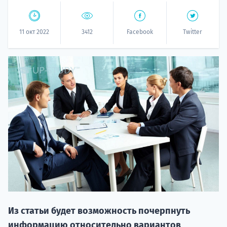
11 окт 2022
3412
Facebook
Twitter
20.09 
НАБОР О
поступление
Из статьи будет возможность почерпнуть
информацию относительно вариантов