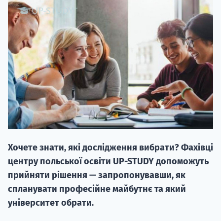
20.09
"Навчання 
НАБІР ВІД
вступ на о
Хочете знати, які дослідження вибрати? Фахівці
Курс
центру польської освіти UP-STUDY допоможуть
підготовк
прийняти рішення — запропонувавши, як
спланувати професійне майбутнє та який
П
університет обрати.
Супро