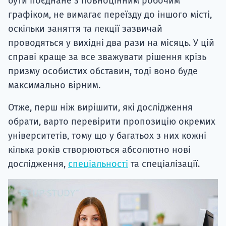
бути поєднане з повноцінним робочим
графіком, не вимагає переїзду до іншого місті,
оскільки заняття та лекції зазвичай
проводяться у вихідні два рази на місяць. У цій
справі краще за все зважувати рішення крізь
призму особистих обставин, тоді воно буде
максимально вірним.
Отже, перш ніж вирішити, які дослідження
обрати, варто перевірити пропозицію окремих
університетів, тому що у багатьох з них кожні
кілька років створюються абсолютно нові
дослідження,
спеціальності
та спеціалізації.