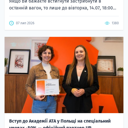
Якщо Ви бажаєте встигнути застрибнути в
останній вагон, то лише до вівторка, 14.07, 18:00...
07 лип 2026
1380
Вступ до Академії ATA у Польщі на спеціальний
умовах -50% — офіційний партнер UP...