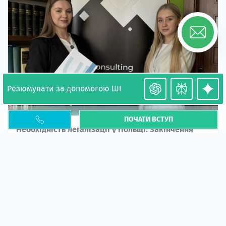
Резюмувати за допомогою ШІ
ПОЧАТИ ВСТУП
Необхідність легалізації у Польщі. Закінчення
PESEL UKR
Стаття
У 2026 році почастішали випадки депортації
українців через проблеми з легальним статусом....
10 кві 2026
5672