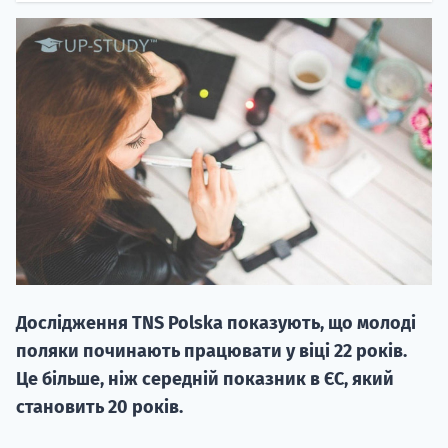
20.09
"Навчання 
НАБІР ВІД
вступ на о
Дослідження TNS Polska показують, що молоді
Курс
поляки починають працювати у віці 22 років.
підготовк
Це більше, ніж середній показник в ЄС, який
становить 20 років.
П