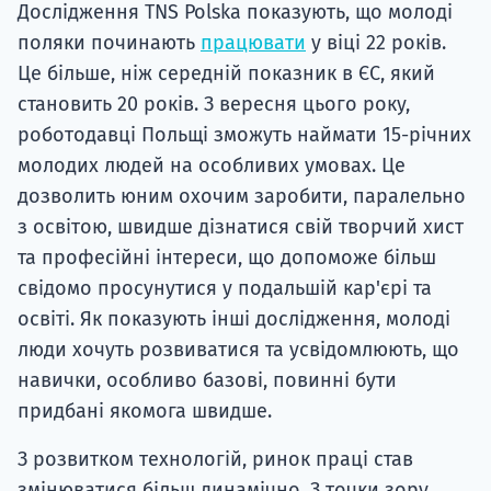
Дослідження TNS Polska показують, що молоді
Супро
поляки починають
працювати
у віці 22 років.
Це більше, ніж середній показник в ЄС, який
становить 20 років. З вересня цього року,
роботодавці Польщі зможуть наймати 15-річних
молодих людей на особливих умовах. Це
дозволить юним охочим заробити, паралельно
з освітою, швидше дізнатися свій творчий хист
та професійні інтереси, що допоможе більш
свідомо просунутися у подальшій кар'єрі та
освіті. Як показують інші дослідження, молоді
люди хочуть розвиватися та усвідомлюють, що
навички, особливо базові, повинні бути
придбані якомога швидше.
З розвитком технологій, ринок праці став
змінюватися більш динамічно. З точки зору