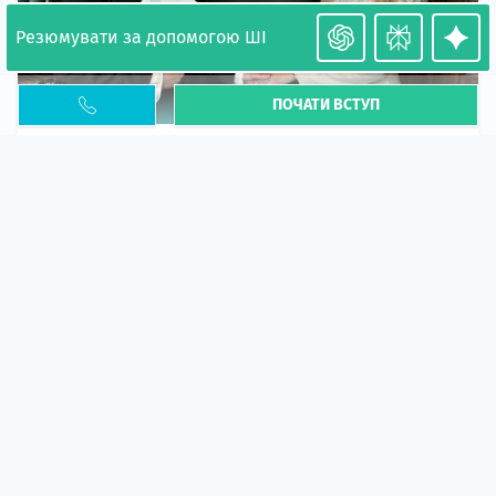
Резюмувати за допомогою ШІ
ПОЧАТИ ВСТУП
Необхідність легалізації у Польщі. Закінчення
PESEL UKR
Стаття
У 2026 році почастішали випадки депортації
українців через проблеми з легальним статусом....
10 кві 2026
5669
центр польської освіти