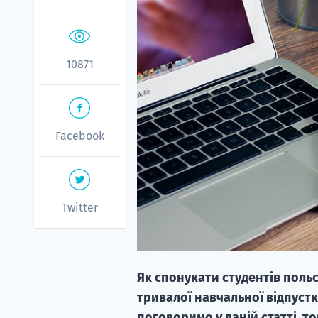
10871
Facebook
Twitter
Як спонукати студентів польсь
тривалої навчальної відпустк
поговоримо у даній статті, т