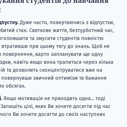
укання студентів до навчання
л
дпустку.
Дуже часто, повертаючись з відпустки,
битий стан. Святкове життя, безтурботний час,
иголомшити та змусити студентів повністю
, втративши при цьому тягу до знань. Щоб не
я повернення, варто запланувати ще одну
їздки, навіть якщо вона трапиться через кілька
трій та дозволить сконцентруватися вже на
, повернувши звичний оптимізм та бажання
х обсягах.
.
Якщо мотивація не приходить одна... тоді
Запишіть цілі, яких Ви хочете досягти під час
чого Ви хочете досягти до своїх наступних