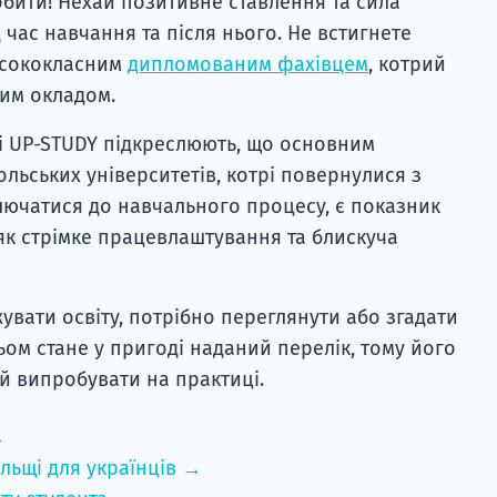
обити! Нехай позитивне ставлення та сила
д час навчання та після нього. Не встигнете
висококласним
дипломованим фахівцем
, котрий
ним окладом.
і UP-STUDY підкреслюють, що основним
льських університетів, котрі повернулися з
ключатися до навчального процесу, є показник
 як стрімке працевлаштування та блискуча
вати освіту, потрібно переглянути або згадати
тьом стане у пригоді наданий перелік, тому його
а й випробувати на практиці.
→
льщі для українців →