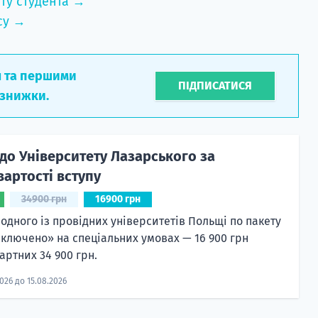
ту студента →
су →
л та першими
ПІДПИСАТИСЯ
 знижки.
до Університету Лазарського за
артості вступу
34900 грн
16900 грн
 одного із провідних університетів Польщі по пакету
включено» на спеціальних умовах — 16 900 грн
артних 34 900 грн.
2026 до 15.08.2026