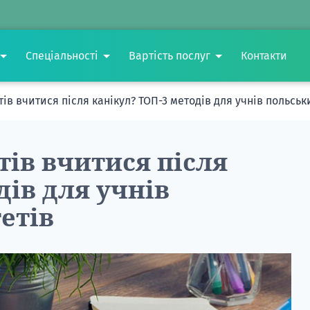
Спеціальності
Вартість послуг
Контакти
тів вчитися після канікул? ТОП-3 методів для учнів польськ
тів вчитися після
дів для учнів
етів