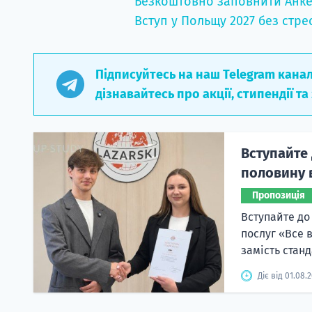
Безкоштовно заповнити Анке
Вступ у Польщу 2027 без стре
Підписуйтесь на наш Telegram кана
дізнавайтесь про акції, стипендії та
Вступайте 
половину в
Пропозиція
Вступайте до
послуг «Все 
замість станд
Діє від 01.08.