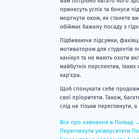
Вам потрібно багато чого зр
принесуть успіх та бонуси пі
моргнути оком, як станете 
обіймає бажану посаду з гід
Підбиваючи підсумки, фахівц
мотиватором для студентів по
канікул та не мають охоти в
майбутніх перспектив, таких
кар'єра.
Щоб спонукати себе продовжу
свої пріоритети. Також, бага
слід не тільки переглянути, 
Все про навчання в Польщі 
Переглянути університети По