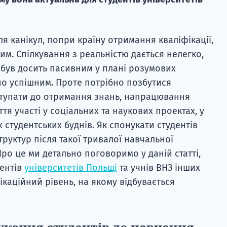
я канікул, попри країну отримання кваліфікації,
м. Спілкування з реальністю дається нелегко,
 був досить пасивним у плані розумових
сно успішним. Проте потрібно позбутися
ступати до отримання знань, напрацювання
тя участі у соціальних та наукових проектах, у
студентських буднів. Як спонукати студентів
труктур після такої тривалої навчальної
 Про це ми детально поговоримо у даній статті,
дентів
університетів Польщі
та учнів ВНЗ інших
ікаційний рівень, на якому відбувається