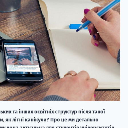
ких та інших освітніх структур після такої
и, як літні канікули? Про це ми детально
ому вона актуальна для студентів університетів