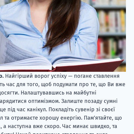
о.
Найгірший ворог успіху — погане ставлення
ть час для того, щоб подумати про те, що Ви вже
 досягти. Налаштувавшись на майбутні
арядитися оптимізмом. Залиште позаду сумні
це під час канікул. Покладіть сувенір зі своєї
іл та отримаєте хорошу енергію. Пам'ятайте, що
, а наступна вже скоро. Час минає швидко, та