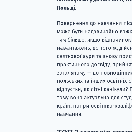
Польщі.
Повернення до навчання післ
може бути надзвичайно важки
тим більше, якщо відпочинок
навантажень, до того ж, дій
святкової аури та знову при
практичного досвіду, прийнят
загальному — до повноцінних 
польських та інших освітніх с
відпустки, як літні канікули?
тому вона актуальна для сту
країн, попри освітньо-кваліф
навчання.