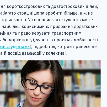
ня короткострокових та довгострокових цілей,
абагато страшніше та зробити більше, ніж не
 діяльності. У європейських студентів може
х, найбільш корисними є: придбання додаткових
вміння та право керувати транспортним
бо маркетингу), участь в проектах мобільності
ін студентами
), підробіток, котрий принесе не
а й досвід взаємодії у колективі.