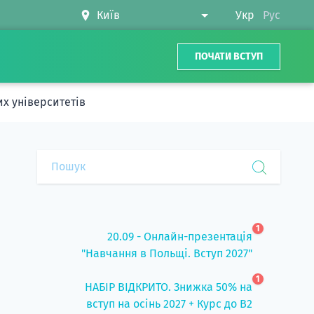
Укр
Рус
ПОЧАТИ ВСТУП
их університетів
1
20.09 - Онлайн-презентація
"Навчання в Польщі. Вступ 2027"
1
НАБІР ВІДКРИТО. Знижка 50% на
вступ на осінь 2027 + Курс до B2