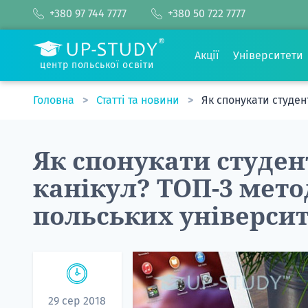
+380 97 744 7777
+380 50 722 7777
Акції
Університети
центр польської освіти
Головна
Статті та новини
Як спонукати студен
Як спонукати студен
канікул? ТОП-3 мето
польських університ
29 сер 2018