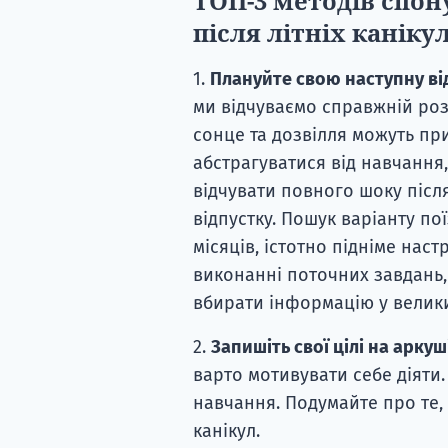
ТОП-3 методів спон
після літніх каніку
1.
Плануйте свою наступну ві
ми відчуваємо справжній роз
сонце та дозвілля можуть пр
абстрагуватися від навчання
відчувати повного шоку післ
відпустку. Пошук варіанту по
місяців, істотно підніме нас
виконанні поточних завдань
вбирати інформацію у велики
2.
Запишіть свої цілі на аркуші
варто мотивувати себе діяти. 
навчання. Подумайте про те, 
канікул.