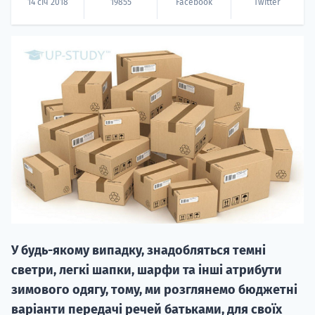
14 січ 2018
19855
Facebook
Twitter
НАБІР ВІД
вступ на о
Курс
підготовк
П
У будь-якому випадку, знадобляться темні
светри, легкі шапки, шарфи та інші атрибути
Супро
зимового одягу, тому, ми розглянемо бюджетні
варіанти передачі речей батьками, для своїх