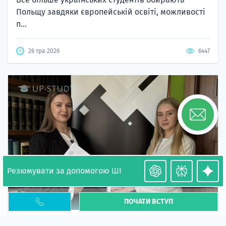
Польщу завдяки європейській освіті, можливості
п...
26 тра 2026
6447
Резюмувати за допомогою ШІ
ПОЧАТИ ВСТУП
Необхідність легалізації у Польщі. Закінчення