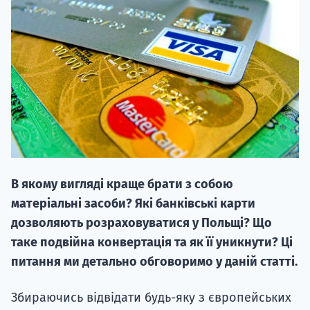
20.09
"Навчання 
НАБІР ВІД
В якому вигляді краще брати з собою
вступ на о
матеріальні засоби? Які банківські карти
Курс
дозволяють розраховуватися у Польщі? Що
підготовк
таке подвійна конвертація та як її уникнути? Ці
питання ми детально обговоримо у даній статті.
П
Збираючись відвідати будь-яку з європейських
Супро