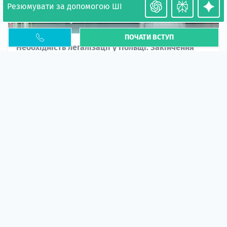
Резюмувати за допомогою ШІ
ПОЧАТИ ВСТУП
Необхідність легалізації у Польщі. Закінчення
PESEL UKR
Стаття
У 2026 році почастішали випадки депортації
українців через проблеми з легальним статусом....
10 кві 2026
5672
центр польської освіти