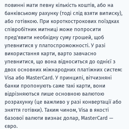
повинні мати певну кількість коштів, або на
банківському рахунку (тоді слід взяти виписку),
або готівкою. При короткострокових поїздках
співробітник митниці може попросити
пред'явити необхідну суму грошей, щоб
упевнитися у платоспроможності. У разі
використання карти, варто завчасно
упевнитися, що вона відноситься до однієї з
двох основних міжнародних платіжних систем:
Visa або MasterCard. У принципі, вітчизняні
банки пропонують саме такі карти, вони
відрізняються лише основною валютою
розрахунку (це важливо у разі конвертації або
зняття готівки). Таким чином, Visa в якості
базової валюти визнає долар, MasterCard —
євро.