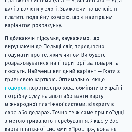
платіжної системи (Visa — $, MasterCard — €), а
далі з валюти у злоті. Зважаючи на це клієнт
платить подвійну комісію, що є найгіршим
варіантом розрахунку.
Підбиваючи підсумки, зауважимо, що
вирушаючи до Польщі слід передчасно
подумати про те, яким чином Ви будете
розраховуватися на її території за товари та
послуги. Найменш вигідний варіант — їхати з
гривневою карткою. Оптимально, якщо
подорож
короткострокова, обміняти в Україні
потрібну суму на злоті або взяти карту
міжнародної платіжної системи, відкриту в
євро або доларах. Точно те ж саме при поїздці
з метою тривалого перебування. Якщо у Вас
карта платіжної системи «Простір», вона не