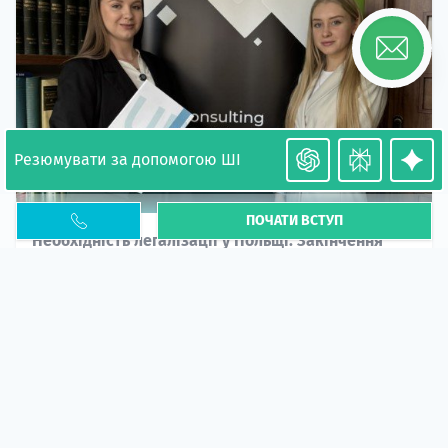
Резюмувати за допомогою ШІ
ПОЧАТИ ВСТУП
Необхідність легалізації у Польщі. Закінчення
PESEL UKR
Стаття
У 2026 році почастішали випадки депортації
українців через проблеми з легальним статусом....
10 кві 2026
5673