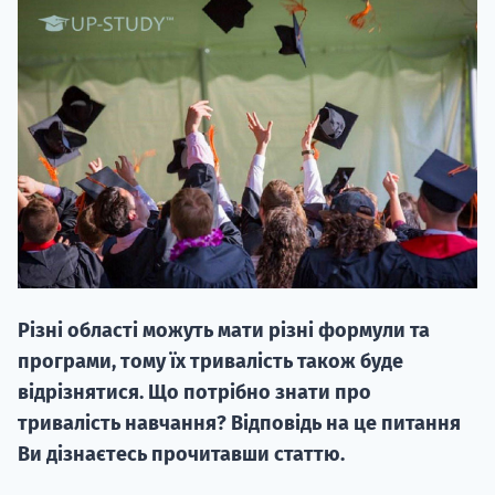
20.09
"Навчання 
НАБІР ВІД
вступ на о
Різні області можуть мати різні формули та
Курс
програми, тому їх тривалість також буде
підготовк
відрізнятися. Що потрібно знати про
тривалість навчання? Відповідь на це питання
П
Ви дізнаєтесь прочитавши статтю.
Супро