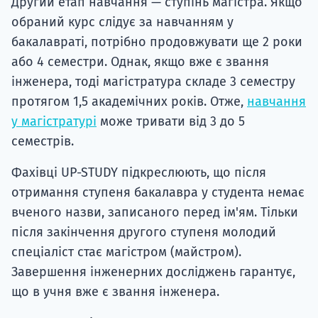
Другий етап навчання — ступінь магістра. Якщо
обраний курс слідує за навчанням у
бакалавраті, потрібно продовжувати ще 2 роки
або 4 семестри. Однак, якщо вже є звання
інженера, тоді магістратура складе 3 семестру
протягом 1,5 академічних років. Отже,
навчання
у магістратурі
може тривати від 3 до 5
семестрів.
Фахівці UP-STUDY підкреслюють, що після
отримання ступеня бакалавра у студента немає
вченого назви, записаного перед ім'ям. Тільки
після закінчення другого ступеня молодий
спеціаліст стає магістром (майстром).
Завершення інженерних досліджень гарантує,
що в учня вже є звання інженера.