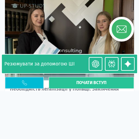
Резюмувати за допомогою ШІ
ПОЧАТИ ВСТУП
Необхідність легалізації у Польщі. Закінчення
PESEL UKR
Стаття
У 2026 році почастішали випадки депортації
українців через проблеми з легальним статусом....