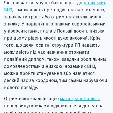
Як і під час вступу на бакалаврат до
польських
ВНЗ
, є можливість претендувати на стипендію,
завоювати грант або отримати ексклюзивну
знижку. У порівнянні з іншими європейськими
університетами, плата у Польщі досить низька,
при цьому рівень якості дуже високий. Крім
того, що деякі освітні структури РП надають
можливість під час навчання отримати
подвійний диплом, також, завдяки обопільним
домовленостями з низкою іноземних ВНЗ,
можна пройти стажування або навчатися
деякий час за кордоном, тим самим набуваючи
нового досвіду.
Отримавши кваліфікацію
магістра в Польщі
,
перед випускниками відкривається доступ на
глобальний ринок праці, де вони будуть