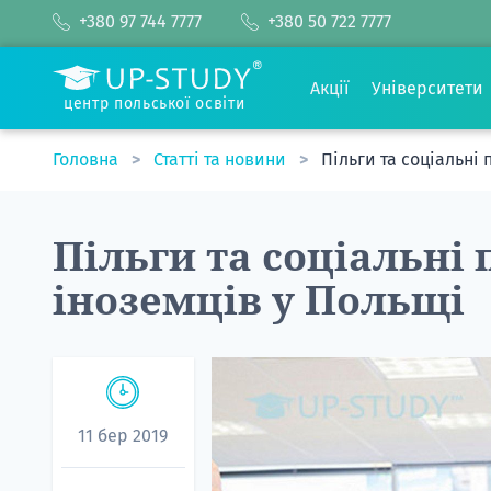
+380 97 744 7777
+380 50 722 7777
Акції
Університети
центр польської освіти
Головна
Статті та новини
Пільги та соціальні
Пільги та соціальні
іноземців у Польщі
11 бер 2019