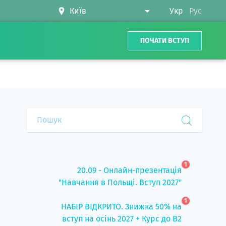
Укр
Рус
ПОЧАТИ ВСТУП
1
20.09 - Онлайн-презентація
"Навчання в Польщі. Вступ 2027"
1
НАБІР ВІДКРИТО. Знижка 50% на
вступ на осінь 2027 + Курс до B2