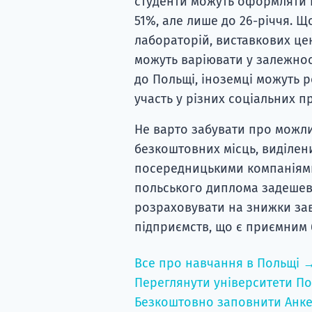
студенти можуть оформляти п
51%, але лише до 26-річчя. Що
лабораторій, виставкових цен
можуть варіювати у залежност
до Польщі, іноземці можуть ро
участь у різних соціальних п
Не варто забувати про можли
безкоштовних місць, виділен
посередницькими компаніями
польського диплома задешево
розраховувати на знижки завд
підприємств, що є приємним 
Все про навчання в Польщі 
Переглянути університети По
Безкоштовно заповнити Анке