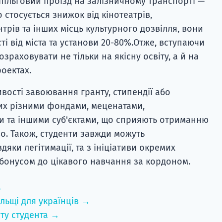
ільговий проїзд на залізничному транспорті —
 стосується знижок від кінотеатрів,
трів та інших місць культурного дозвілля, вони
і від міста та установи 20-80%.Отже, вступаючи
зраховувати не тільки на якісну освіту, а й на
роектах.
вості завоювання гранту, стипендії або
их різними фондами, меценатами,
 та іншими суб'єктами, що сприяють отриманню
. Також, студенти завжди можуть
яки легітимації, та з ініціативи окремих
бонусом до цікавого навчання за кордоном.
→
льщі для українців →
ту студента →