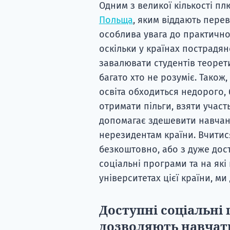
Одним з великої кількості п
Польща
, яким віддають перев
особлива увага до практично
оскільки у країнах пострад
завалювати студентів теорети
багато хто не розуміє. Також
освіта обходиться недорого, 
отримати пільги, взяти участ
допомагає здешевити навчанн
нерезидентам країни. Вчити
безкоштовно, або з дуже дос
соціальні програми та на які
університетах цієї країни, ми
Доступні соціальні 
дозволяють навчат