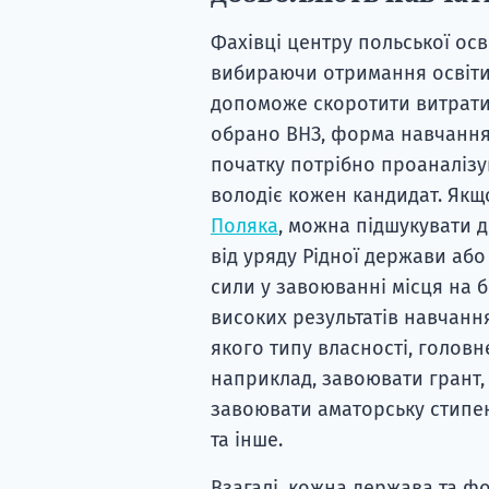
Фахівці центру польської ос
вибираючи отримання освіти 
допоможе скоротити витрати, 
обрано ВНЗ, форма навчання 
початку потрібно проаналізув
володіє кожен кандидат. Якщ
Поляка
, можна підшукувати д
від уряду Рідної держави або
сили у завоюванні місця на 
високих результатів навчанн
якого типу власності, голов
наприклад, завоювати грант,
завоювати аматорську стипе
та інше.
Взагалі, кожна держава та ф