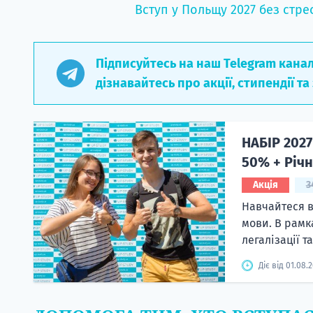
Вступ у Польщу 2027 без стре
Підписуйтесь на наш Telegram кана
дізнавайтесь про акції, стипендії та
НАБІР 2027
50% + Річн
Акція
3
Навчайтеся в
мови. В рамк
легалізації т
Діє від 01.08.