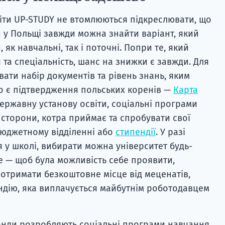
віти UP-STUDY не втомлюються підкреслювати, що
у Польщі завжди можна знайти варіант, який
як навчальні, так і поточні. Попри те, який
та спеціальність, шанс на знижки є завжди. Для
ати набір документів та рівень знань, яким
о є підтвердження польських коренів —
Карта
ержавну установу освіти, соціальні програми
 сторони, котра приймає та спробувати свої
бюджетному відділенні або
стипендії
. У разі
я у школі, вибирати можна університет будь-
не — щоб була можливість себе проявити,
 отримати безкоштовне місце від меценатів,
ндію, яка виплачується майбутнім роботодавцем
онди розробляють соціальні програми навчання,