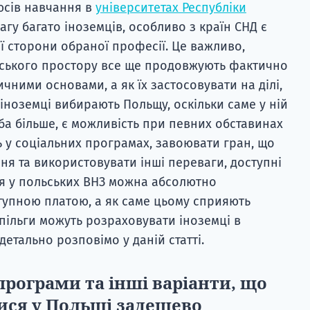
люсів навчання в
університетах Республіки
агу багато іноземців, особливо з країн СНД є
ї сторони обраної професії. Це важливо,
янського простору все ще продовжують фактично
чними основами, а як їх застосовувати на ділі,
, іноземці вибирають Польщу, оскільки саме у ній
ба більше, є можливість при певних обставинах
ь у соціальних програмах, завоювати гран, що
я та використовувати інші переваги, доступні
ся у польських ВНЗ можна абсолютно
тупною платою, а як саме цьому сприяють
 пільги можуть розраховувати іноземці в
 детально розповімо у даній статті.
програми та інші варіанти, що
ися у Польщі задешево