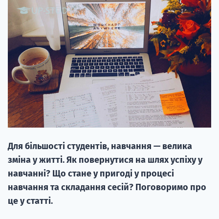
НАБІР ВІД
вступ на о
Курс
підготовк
Для більшості студентів, навчання — велика
П
зміна у житті. Як повернутися на шлях успіху у
навчанні? Що стане у пригоді у процесі
Супро
навчання та складання сесій? Поговоримо про
це у статті.