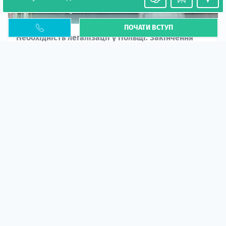
ПОЧАТИ ВСТУП
Необхідність легалізації у Польщі. Закінчення
PESEL UKR
Стаття
У 2026 році почастішали випадки депортації
українців через проблеми з легальним статусом....
10 кві 2026
5662
центр польської освіти