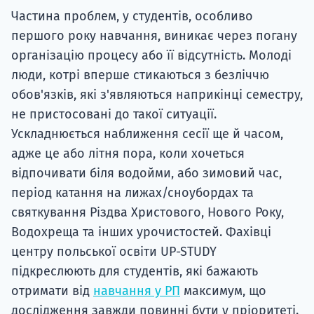
Частина проблем, у студентів, особливо
першого року навчання, виникає через погану
організацію процесу або її відсутність. Молоді
люди, котрі вперше стикаються з безліччю
обов'язків, які з'являються наприкінці семестру,
не пристосовані до такої ситуації.
Ускладнюється наближення сесії ще й часом,
адже це або літня пора, коли хочеться
відпочивати біля водойми, або зимовий час,
період катання на лижах/сноубордах та
святкування Різдва Христового, Нового Року,
Водохреща та інших урочистостей. Фахівці
центру польської освіти UP-STUDY
підкреслюють для студентів, які бажають
отримати від
навчання у РП
максимум, що
дослідження завжди повинні бути у пріоритеті.