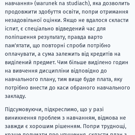
навчання» (warunek na studiach), яка дозволить
продовжити здобуття освіти, попри отримання
незадовільної оцінки. Якщо не вдалося скласти
іспит, є спеціально відведений час для
поліпшення результату, правда варто
пам'ятати, що повторні спроби потрібно
оплачувати, а сума залежить від кредитів на
виділений предмет. Чим більше виділено годин
на вивчення дисципліни відповідно до
навчального плану, тим вище буде плата, яку
потрібно внести до каси обраного навчального
закладу.
Підсумовуючи, підкреслимо, що у разі
виникнення проблем з навчанням, відмова не
завжди є хорошим рішенням. Попри труднощі,
краще подумати про упущення, скласти план з