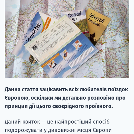
20.09
"Навчання 
НАБІР ВІД
вступ на о
Данна стаття зацікавить всіх любителів поїздок
Курс
Європою, оскільки ми детально розповімо про
підготовк
принцип дії цього своєрідного проїзного.
П
Даний квиток — це найпростіший спосіб
подорожувати у дивовижні місця Європи
Супро