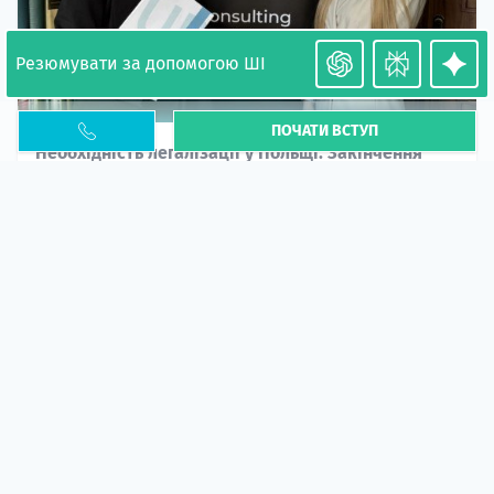
Резюмувати за допомогою ШІ
ПОЧАТИ ВСТУП
Необхідність легалізації у Польщі. Закінчення
PESEL UKR
Стаття
У 2026 році почастішали випадки депортації
українців через проблеми з легальним статусом....
10 кві 2026
5669
центр польської освіти