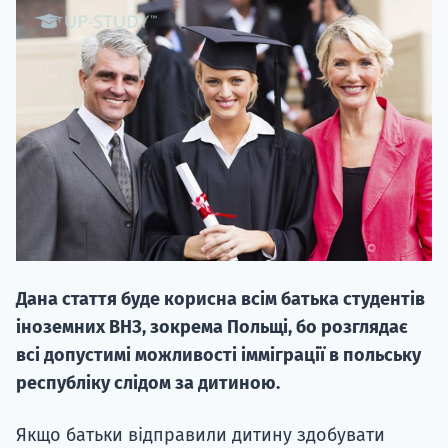
20.09
"Навчання 
НАБІР ВІД
вступ на о
Дана стаття буде корисна всім батька студентів
Курс
іноземних ВНЗ, зокрема Польщі, бо розглядає
підготовк
всі допустимі можливості імміграції в польську
республіку слідом за дитиною.
П
Якщо батьки відправили дитину здобувати
Супро