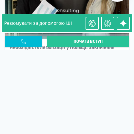
Резюмувати за допомогою ШІ
ПОЧАТИ ВСТУП
Необхідність легалізації у Польщі. Закінчення
PESEL UKR
Стаття
У 2026 році почастішали випадки депортації
українців через проблеми з легальним статусом....
10 кві 2026
5673