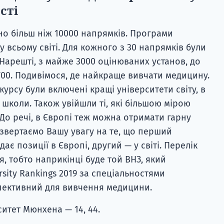
сті
но більш ніж 10000 напрямків. Програми
у всьому світі. Для кожного з 30 напрямків були
 Нарешті, з майже 3000 оцінюваних установ, до
00. Подивімося, де найкраще вивчати медицину.
урсу були включені кращі університети світу, в
школи. Також увійшли ті, які більшою мірою
 До речі, в Європі теж можна отримати гарну
 звертаємо Вашу увагу на те, що перший
є позиції в Європі, другий — у світі. Перелік
, тобто наприкінці буде той ВНЗ, який
rsity Rankings 2019 за спеціальностями
пективний для вивчення медицини.
ситет Мюнхена — 14, 44.