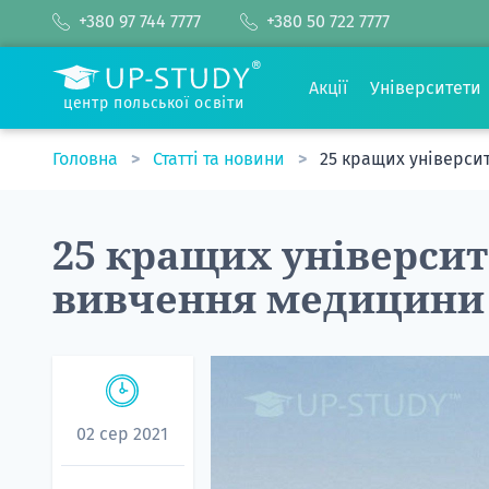
+380 97 744 7777
+380 50 722 7777
Акції
Університети
центр польської освіти
Головна
Статті та новини
25 кращих університ
25 кращих університе
вивчення медицини
02 сер 2021