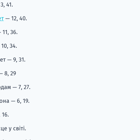
, 41.
ет
— 12, 40.
11, 36.
10, 34.
т — 9, 31.
 8, 29
м — ​​7, 27.
на — 6, 19.
 16.
це у світі.