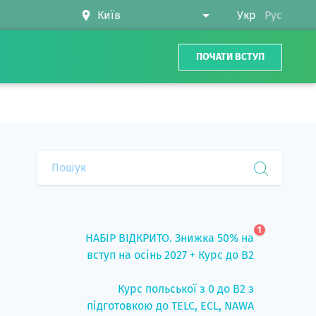
Укр
Рус
ПОЧАТИ ВСТУП
1
НАБІР ВІДКРИТО. Знижка 50% на
вступ на осінь 2027 + Курс до B2
Курс польської з 0 до B2 з
підготовкою до TELC, ECL, NAWA