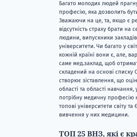
Багато молодих людей прагн
професію, яка дозволить бут
Зважаючи на це, та, якщо є реа
відсутність страху брати на с
людини, випускники закладів
університети. Чи багато у сві
кожній країні вони є, але, в
саме мед.заклад, щоб отримат
складений на основі списку Q
створює зіставлення, що оцін
області та області навчання
потрібну медичну професію н
топові університети світу та 
вивчення у них медицини.
ТОП 25 ВНЗ, які є к