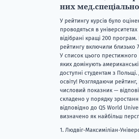
них мед.спеціально
У рейтингу курсів було оціне
проводяться в університетах 
відібрані кращі 200 програм.
рейтингу включили близько 7
У список цього престижного к
яких домінують американські 
доступні студентам з Польщі.
освіту! Розглядаючи рейтинг,
числовий показник — відповіда
складено у порядку зростання
відповідно до QS World Unive
визначено як найбільш перс
1. Людвіг-Максиміліан-Універ