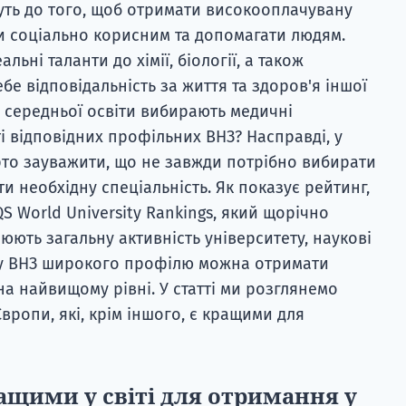
уть до того, щоб отримати високооплачувану
и соціально корисним та допомагати людям.
льні таланти до хімії, біології, а також
ебе відповідальність за життя та здоров'я іншої
 середньої освіти вибирають медичні
ті відповідних профільних ВНЗ? Насправді, у
арто зауважити, що не завжди потрібно вибирати
и необхідну спеціальність. Як показує рейтинг,
S World University Rankings, який щорічно
юють загальну активність університету, наукові
, у ВНЗ широкого профілю можна отримати
а найвищому рівні. У статті ми розглянемо
Європи, які, крім іншого, є кращими для
ращими у світі для отримання у