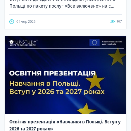
Польщі по пакету послуг «Все включено» на с...
04 чер 2026
977
Освітня презентація «Навчання в Польщі. Вступ у
2026 та 2027 роках»