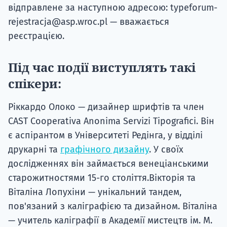
відправлене за наступною адресою: typeforum-
rejestracja@asp.wroc.pl — вважається
реєстрацією.
Під час події виступлять такі
спікери:
Ріккардо Олоко — дизайнер шрифтів та член
CAST Cooperativa Anonima Servizi Tipografici. Він
є аспірантом в Університеті Редінга, у відділі
друкарні та
графічного дизайну
. У своїх
дослідженнях він займається венеціанськими
старожитностями 15-го століття.Вікторія та
Віталіна Лопухіни — унікальний тандем,
пов'язаний з каліграфією та дизайном. Віталіна
— учитель каліграфії в Академії мистецтв ім. М.