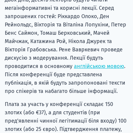
мегаінформативні та корисні лекції. Серед
запрошених гостей: Ріккардо Олоко, Ден
Рейнольдс, Вікторія та Віталіна Лопухіни, Петер
Бенс Саймон, Томаш Берковський, Мачей
Майчжак, Катажина Рой, Нікола Джурек та
Вікторія Грабовська. Рене Вавркевич проведе
дискусію з модерування. Лекції будуть
проводитися в основному
англійською мовою
.
Після конференції буде представлена ​​
публікація, в якій будуть запропоновані тексти
про спікерів та набагато більше інформації.
Плата за участь у конференції складає 150
злотих (або €37), а для студентів (при
пред'явленні чинної легітимації біля входу) 100
злотих (або 25 євро). Підтвердження платежу,