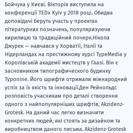
Бойчука у Києві. Вікторія виступила на
конференції TEDx Kyiv у 2018 році. Обидва
доповідачі беруть участь у проектах
літературних позначень, популяризуючи
кирилицю та традиційний почерк.Нікола
Джурек — навчався у Хорватії, Італії та
Нідерландах на престижному курсі TypeMedia у
Королівській академії мистецтв у Гаазі. Він є
засновником типографического будинку
Typonine. Його шрифти отримали міжнародний
успіх за їх якість та інновації.Ден Рейнольдс
розповість учасникам про деталі створення
одного з найпопулярніших шрифтів, Akzidenz-
Grotesk. На даний час легко визначити
конкретних людей, які стоять за дизайном та
виробництвом даного письма. Akzidenz-Grotesk