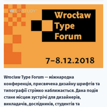
20.09
"Навчання 
НАБІР ВІД
вступ на о
Wrocław Type Forum — міжнародна
Курс
конференція, присвячена дизайну шрифтів та
підготовк
типографії стрімко наближається. Дана подія
стане місцем зустрічі для дизайнерів,
П
викладачів, дослідників, студентів та