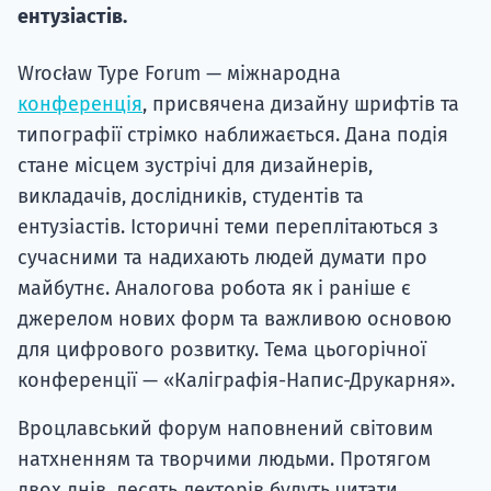
ентузіастів.
Супро
Wrocław Type Forum — міжнародна
конференція
, присвячена дизайну шрифтів та
типографії стрімко наближається. Дана подія
стане місцем зустрічі для дизайнерів,
викладачів, дослідників, студентів та
ентузіастів. Історичні теми переплітаються з
сучасними та надихають людей думати про
майбутнє. Аналогова робота як і раніше є
джерелом нових форм та важливою основою
для цифрового розвитку. Тема цьогорічної
конференції — «Каліграфія-Напис-Друкарня».
Вроцлавський форум наповнений світовим
натхненням та творчими людьми. Протягом
двох днів, десять лекторів будуть читати