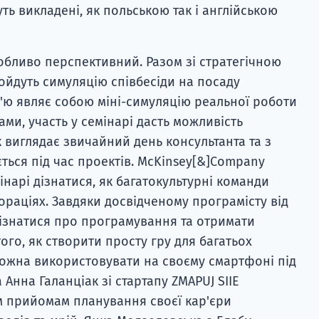
ть викладені, як польською так і англійською
обливо перспективний. Разом зі стратегічною
ойдуть симуляцію співбесіди на посаду
в'ю являє собою міні-симуляцію реальної роботи
ми, участь у семінарі дасть можливість
 виглядає звичайний день консультанта та з
ться під час проектів. McKinsey[&]Company
інарі дізнатися, як багатокультурні команди
раціях. Завдяки досвідченому програмісту від
дізнатися про програмування та отримати
го, як створити просту гру для багатьох
можна використовувати на своєму смартфоні під
 Анна Галанціак зі стартапу ZMAPUJ SIIE
м прийомам планування своєї кар'єри