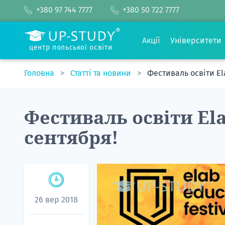
+380 97 744 7777
+380 50 722 7777
Акції
Університети
центр польської освіти
Головна
Статті та новини
Фестиваль освіти El
Фестиваль освіти Ela
сентября!
26 вер 2018