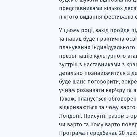
представниками кількох деся
п'ятого видання фестивалю о
У цьому році, захід пройде п
та нарад буде практична осві
планування індивідуального 
презентацію культурного ата
зустріч з наставниками з кра
детально познайомитися з де
буде шанс поговорити, зокре
учням розвивати кар'єру та 
Також, планується обговорен
відкриваються та чому варто
Лондоні. Присутні разом з ор
чи варто та чому варто пове
Програма передбачає 20 лекці