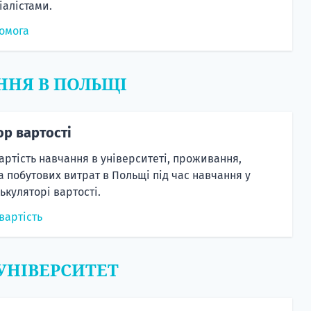
алістами.
омога
ННЯ В ПОЛЬЩІ
ор вартості
артість навчання в університеті, проживання,
а побутових витрат в Польщі під час навчання у
ькуляторі вартості.
вартість
 УНІВЕРСИТЕТ