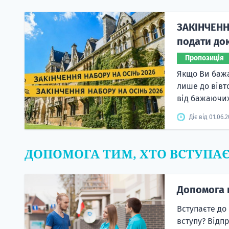
ЗАКІНЧЕНН
подати док
Пропозиція
Якщо Ви бажа
лише до вівт
від бажаючих
Діє від 01.06.
ДОПОМОГА ТИМ, ХТО ВСТУПА
Допомога 
Вступаєте до
вступу? Відп