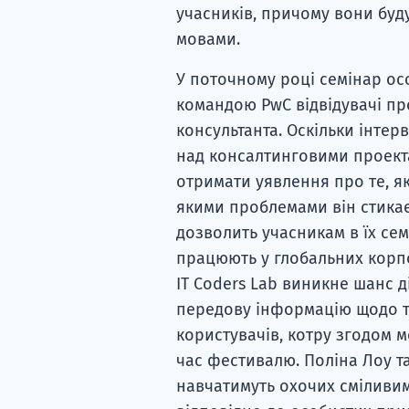
учасників, причому вони буду
мовами.
У поточному році семінар ос
командою PwC відвідувачі пр
консультанта. Оскільки інтер
над консалтинговими проекта
отримати уявлення про те, як
якими проблемами він стикає
дозволить учасникам в їх сем
працюють у глобальних корпо
IT Coders Lab виникне шанс 
передову інформацію щодо то
користувачів, котру згодом 
час фестивалю. Поліна Лоу та
навчатимуть охочих сміливи