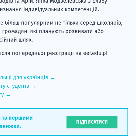
одів та мрій. Янка Модзелевська з Елабу
изнання індивідуальних компетенцій.
се більш популярним не тільки серед школярів,
х громадян, які планують розвивати або
сійний шлях.
ісля попередньої реєстрації на eef.edu.pl
→
льщі для українців →
ту студента →
су →
л та першими
ПІДПИСАТИСЯ
 знижки.