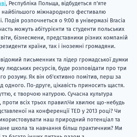
ві
, Республіка Польща, відбудеться п'яте
 — найбільшого міжнародного фестивалю
. Подія розпочнеться о 9:00 в універмазі Bracia
участь можуть абітурієнти та студенти польських
віти, бізнесмени, представники різних компаній
 резиденти країни, так і іноземні громадяни.
 відомий письменник та лідер громадської думки
тку людських ресурсів, буде розповідати про три
о розуму. Як він об'єктивно помітив, перш за
ід одного. По-друге, цікавість приносить щастя.
уттю, є творчою натурою. Сучасна культура
, проти всіх трьох правил.Чи хвилює що-небудь
дставленої на конференції TED у 2013 році? Чи
икористовувати наш природний потенціал та
 стане школа та навчання більш практичним? Ми
і та багато інших питань разом з