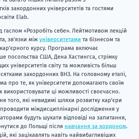
тків закордонних університетів та гостями
світи Elab.
ід гаслом «Розробіть себе». Лейтмотивом лекцій
та, зв'язки між
університетами
та бізнесом та
кар'єрного курсу. Програма включає
ше посольства США, Дена Хастингса, стрімку
щих університетів світу та можливість більш
сятками закордонних ВНЗ. На головному етапі,
ма про те, як університети допомагають своїм
як використовувати ці можливості своєчасно.
ня того, які невидимі шляхи розвитку кар'єри
 проводити міждисциплінарні дослідження у
аторами будуть шукати відповіді на запитання,
рнутися до Польщі після
навчання за кордоном
.
й, які зацікавлять навіть найвибагливіших