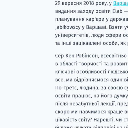
29 вересня 2018 року, у
Варша
видання заходу освіти Elab
планування кар'єри у державі
Jabłkowscy у Варшаві. Взяти 
університетів, люди сфери ос
та інші зацікавлені особи, як
Сер Кен Робінсон, всесвітньо
в області творчості та розви
ключові особливості людськог
все, ми відрізняємося один в
По-третє, людина, за своєю с
освіти працює, на його думку
після незабутньої лекції, пре
скоро ми навчимося краще в
цікавість світу? Нарешті, чи
будемо шукати відповіді на ц