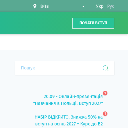
Укр
Рус
ПОЧАТИ ВСТУП
1
20.09 - Онлайн-презентація
"Навчання в Польщі. Вступ 2027"
1
НАБІР ВІДКРИТО. Знижка 50% на
вступ на осінь 2027 + Курс до B2