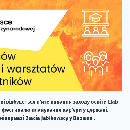
ві відбудеться п'яте видання заходу освіти Elab
 фестивалю планування кар'єри у державі.
нівермазі Bracia Jabłkowscy у Варшаві.