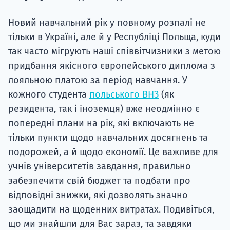
Супро
Новий навчальний рік у повному розпалі не
тільки в Україні, але й у Республіці Польща, куди
так часто мігрують наші співвітчизники з метою
придбання якісного європейського диплома з
лояльною платою за період навчання. У
кожного студента
польського ВНЗ
(як
резидента, так і іноземця) вже неодмінно є
попередні плани на рік, які включають не
тільки пункти щодо навчальних досягнень та
подорожей, а й щодо економії. Це важливе для
учнів університетів завдання, правильно
забезпечити свій бюджет та подбати про
відповідні знижки, які дозволять значно
заощадити на щоденних витратах. Подивіться,
що ми знайшли для Вас зараз, та завдяки