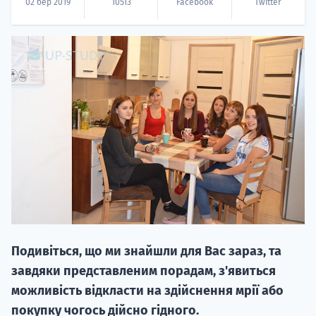
02 бер 2019
10513
Facebook
Twitter
20.09
"Навчання 
НАБІР ВІД
вступ на о
Курс
Подивіться, що ми знайшли для Вас зараз, та
підготовк
завдяки представленим порадам, з'явиться
можливість відкласти на здійснення мрії або
П
покупку чогось дійсно гідного.