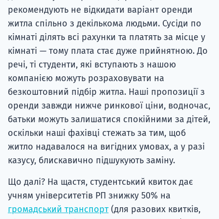
рекомендують не відкидати варіант оренди
житла спільно з декількома людьми. Сусіди по
кімнаті ділять всі рахунки та платять за місце у
кімнаті — тому плата стає дуже прийнятною. До
речі, ті студенти, які вступають з нашою
компанією можуть розраховувати на
безкоштовний підбір житла. Наші пропозиції з
оренди завжди нижче ринкової ціни, водночас,
батьки можуть залишатися спокійними за дітей,
оскільки наші фахівці стежать за тим, щоб
житло надавалося на вигідних умовах, а у разі
казусу, блискавично підшукують заміну.
Що далі? На щастя, студентський квиток дає
учням університетів РП знижку 50% на
громадський транспорт
(для разових квитків,