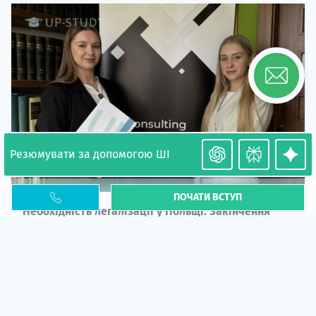
Резюмувати за допомогою ШІ
ПОЧАТИ ВСТУП
Необхідність легалізації у Польщі. Закінчення
PESEL UKR
Стаття
У 2026 році почастішали випадки депортації
українців через проблеми з легальним статусом....