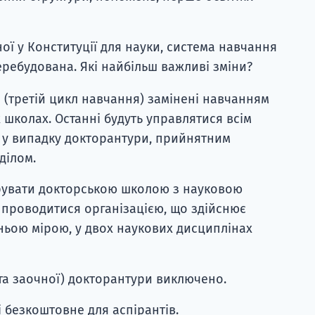
ої у Конституції для науки, система навчання
еребудована. Які найбільш важливі зміни?
(третій цикл навчання) замінені навчанням
 школах. Останні будуть управлятися всім
к у випадку докторантури, прийнятним
ділом.
рувати докторською школою з науковою
 проводитися організацією, що здійснює
йньою мірою, у двох наукових дисциплінах
та заочної) докторантури виключено.
 безкоштовне для аспірантів.