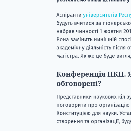
Аспіранти
університетів Рес
будуть вчитися за піонерсько
набрав чинності 1 жовтня 20
Вона замінить нинішній спос
академічну діяльність після
магістра. Як же це буде вигл
Конференція НКН. Я
обговорені?
Представники наукових кіл зу
поговорити про організацію 
Конституцією для науки. Устан
створення та організації, бу