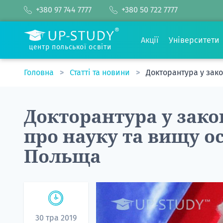
+380 97 744 7777
+380 50 722 7777
Акції
Університети
центр польської освіти
Головна
Статті та новини
Докторантура у зако
Докторантура у закон
про науку та вищу ос
Польща
30 тра 2019