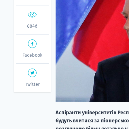
8846
Facebook
Twitter
Аспіранти університетів Рес
будуть вчитися за піонерсько
розглянемо більш детально у ц