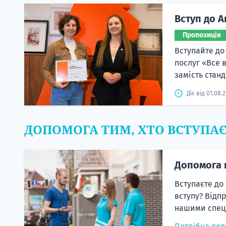
Вступ до А
Пропозиція
Вступайте до
послуг «Все 
замість станд
Діє від 01.08.
ДОПОМОГА ТИМ, ХТО ВСТУПА
Допомога 
Вступаєте до
вступу? Відп
нашими спеці