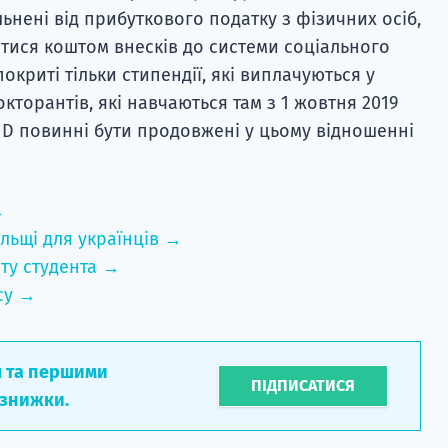
льнені від прибуткового податку з фізичних осіб,
атися коштом внесків до системи соціального
окриті тільки стипендії, які виплачуються у
кторантів, які навчаються там з 1 жовтня 2019
hD повинні бути продовжені у цьому відношенні
→
льщі для українців →
ту студента →
су →
л та першими
ПІДПИСАТИСЯ
 знижки.