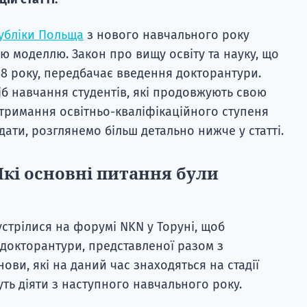
публіки Польща
з нового навчального року
ю моделлю. Закон про вищу освіту та науку, що
18 року, передбачає введення докторантури.
іб навчання студентів, які продовжують свою
 отримання освітньо-кваліфікаційного ступеня
ядати, розглянемо більш детально нижче у статті.
кі основні питання були
стрілися на форумі NKN у Торуні, щоб
докторантури, представленої разом з
ови, які на даний час знаходяться на стадії
дуть діяти з наступного навчального року.