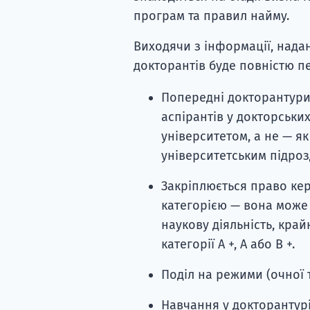
програм та правил найму.
Виходячи з інформації, надан
докторантів буде повністю п
Попередні докторантури 
аспірантів у докторських
університетом, а не — я
університетським підроз
Закріплюється право ке
категорією — вона може
наукову діяльність, кра
категорії A +, A або B +.
Поділ на режими (очної 
Навчання у докторантурі