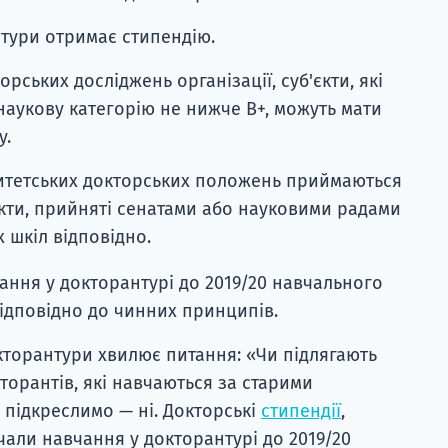
тури отримає стипендію.
орських досліджень організації, суб'єкти, які
наукову категорію не нижче B+, можуть мати
у.
ситетських докторських положень приймаються
кти, прийняті сенатами або науковими радами
 шкіл відповідно.
чання у докторантурі до 2019/20 навчального
ідповідно до чинних принципів.
кторантури хвилює питання: «Чи підлягають
торантів, які навчаються за старими
підкреслимо — ні. Докторські
стипендії
,
чали навчання у докторантурі до 2019/20