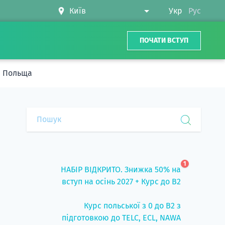
Укр
Рус
ПОЧАТИ ВСТУП
ці Польща
1
НАБІР ВІДКРИТО. Знижка 50% на
вступ на осінь 2027 + Курс до B2
Курс польської з 0 до B2 з
підготовкою до TELC, ECL, NAWA