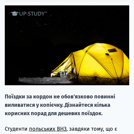
НАБІР ВІД
вступ на о
Курс
підготовк
Поїздки за кордон не обов'язково повинні
П
виливатися у копієчку. Дізнайтеся кілька
корисних порад для дешевих поїздок.
Супро
Студенти
польських ВНЗ
, завдяки тому, що є