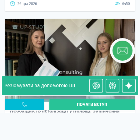
26 тра 2026
6450
Резюмувати за допомогою ШІ
ПОЧАТИ ВСТУП
Необхідність легалізації у Польщі. Закінчення
PESEL UKR
Стаття
У 2026 році почастішали випадки депортації