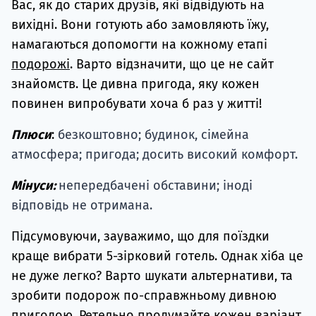
Вас, як до старих друзів, які відвідують на
вихідні. Вони готують або замовляють їжу,
намагаються допомогти на кожному етапі
подорожі
. Варто відзначити, що це не сайт
знайомств. Це дивна пригода, яку кожен
повинен випробувати хоча б раз у житті!
Плюси
:
безкоштовно; будинок, сімейна
атмосфера; пригода; досить високий комфорт.
Мінуси:
непередбачені обставини; іноді
відповідь не отримана.
Підсумовуючи, зауважимо, що для поїздки
краще вибрати 5-зірковий готель. Однак хіба це
не дуже легко? Варто шукати альтернативи, та
зробити подорож по-справжньому дивною
пригодою. Ретельно продумайте кожен варіант