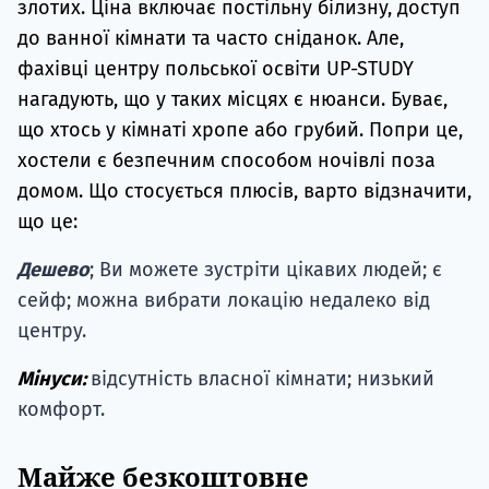
злотих. Ціна включає постільну білизну, доступ
до ванної кімнати та часто сніданок. Але,
фахівці центру польської освіти UP-STUDY
нагадують, що у таких місцях є нюанси. Буває,
що хтось у кімнаті хропе або грубий. Попри це,
хостели є безпечним способом ночівлі поза
домом. Що стосується плюсів, варто відзначити,
що це:
Дешево
; Ви можете зустріти цікавих людей; є
сейф; можна вибрати локацію недалеко від
центру.
Мінуси:
відсутність власної кімнати; низький
комфорт.
Майже безкоштовне