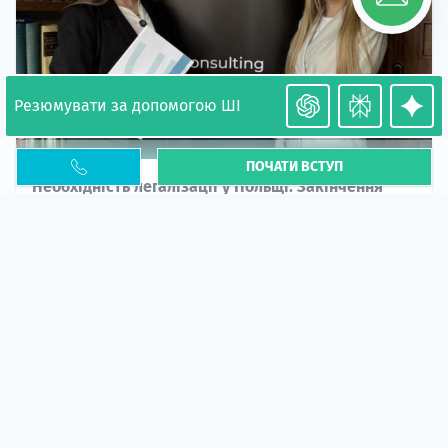
Резюмувати за допомогою ШІ
ПОЧАТИ ВСТУП
Необхідність легалізації у Польщі. Закінчення
PESEL UKR
Стаття
У 2026 році почастішали випадки депортації
українців через проблеми з легальним статусом....
10 кві 2026
5662