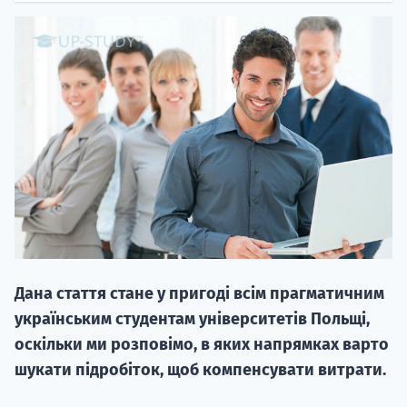
НАБІР ВІД
вступ на о
Курс
підготовк
Дана стаття стане у пригоді всім прагматичним
П
українським студентам університетів Польщі,
оскільки ми розповімо, в яких напрямках варто
Супро
шукати підробіток, щоб компенсувати витрати.