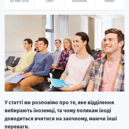
04 лип 2018
13691
Facebook
Twitter
НАБІР ВІД
вступ на о
Курс
підготовк
П
У статті ми розповімо про те, яке відділення
вибирають іноземці, та чому полякам іноді
Супро
доводиться вчитися на заочному, маючи інші
переваги.