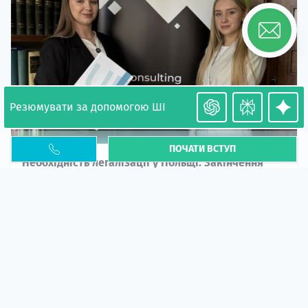
Резюмувати за допомогою ШІ
ПОЧАТИ ВСТУП
Необхідність легалізації у Польщі. Закінчення
PESEL UKR
Стаття
У 2026 році почастішали випадки депортації
українців через проблеми з легальним статусом....
10 кві 2026
5674