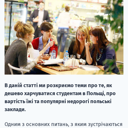
20.09
"Навчання 
НАБІР ВІД
вступ на о
В даній статті ми розкриємо теми про те, як
Курс
дешево харчуватися студентам в Польщі, про
підготовк
вартість їжі та популярні недорогі польські
заклади.
П
Одним з основних питань, з яким зустрічаються
Супро