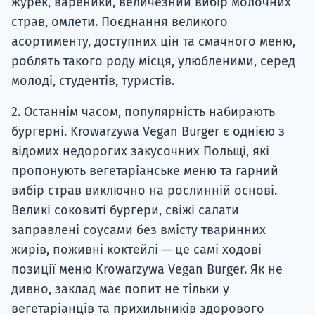
журек, вареники, величезний вибір молочних
страв, омлети. Поєднання великого
асортименту, доступних цін та смачного меню,
роблять такого роду місця, улюбленими, серед
молоді, студентів, туристів.
2. Останнім часом, популярність набирають
бургерні. Krowarzywa Vegan Burger є однією з
відомих недорогих закусочних Польщі, які
пропонують вегетаріанське меню та гарний
вибір страв виключно на рослинній основі.
Великі соковиті бургери, свіжі салати
заправлені соусами без вмісту тваринних
жирів, поживні коктейлі — це самі ходові
позиції меню Krowarzywa Vegan Burger. Як не
дивно, заклад має попит не тільки у
вегетаріанців та прихильників здорового