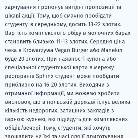
харчування пропонує вигідні пропозиції та
цікаві акції. Тому, щоб смачно пообідати
студенту, в середньому, досить 13-22 злотих.
Вартість комплексного обіду в молочних барах
становить близько 11-13 злотих. Середня ціна
чека в Krowarzywa Vegan Burger або Manekin
буде 20 злотих. При наявності купона або
спеціальної студентської карти в мережу
ресторанів Sphinx студент може пообідати
приблизно на 16-20 злотих. Виходячи з
отриманої інформації, ми можемо зробити
висновок, що в польській державі існує велика
кількість недорогих, затишних закладів з
гарною кухнею, які підійдуть для комплексних
обідів/вечері. Тому, студенти, які хочуть
заощадити на їжі та часі для її приготування,