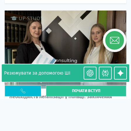
Резюмувати за допомогою ШІ
ПОЧАТИ ВСТУП
Необхідність легалізації у Польщі. Закінчення
PESEL UKR
Стаття
У 2026 році почастішали випадки депортації
українців через проблеми з легальним статусом....