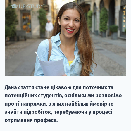
20.09
"Навчання 
НАБІР ВІД
вступ на о
Дана стаття стане цікавою для поточних та
Курс
потенційних студентів, оскільки ми розповімо
підготовк
про ті напрямки, в яких найбільш ймовірно
знайти підробіток, перебуваючи у процесі
П
отримання професії.
Супро