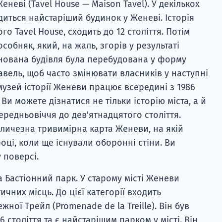
неві (Tavel House — Maison Tavel). У декількох
диться найстаріший будинок у Женеві. Історія
го Tavel House, сходить до 12 століття. Потім
собняк, який, на жаль, згорів у результаті
йнована будівля була перебудована у форму
авель, щоб часто змінювати власників у наступні
музей історії Женеви працює всередині з 1986
Ви можете дізнатися не тільки історію міста, а й
ередньовіччя до дев'ятнадцятого століття.
личезна тривимірна карта Женеви, на якій
оці, коли ще існували оборонні стіни. Ви
 поверсі.
 Бастіонний парк. У старому місті Женеви
ичних місць. До цієї категорії входить
ної Трейл (Promenade de la Treille). Він був
 століття та є найстарішим парком у місті. Він