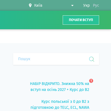
Укр
Рус
ПОЧАТИ ВСТУП
1
НАБІР ВІДКРИТО. Знижка 50% на
вступ на осінь 2027 + Курс до B2
Курс польської з 0 до B2 з
підготовкою до TELC, ECL, NAWA