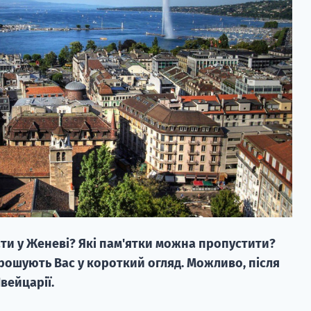
ати у Женеві? Які пам'ятки можна пропустити?
рошують Вас у короткий огляд. Можливо, після
вейцарії.