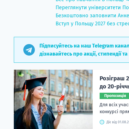
Переглянути університети По
Безкоштовно заповнити Анке
Вступ у Польщу 2027 без стре
Підписуйтесь на наш Telegram кана
дізнавайтесь про акції, стипендії та
Розіграш 2
до 20-річ
Пропозиція
Для всіх уча
конкурсі пря
Діє від 01.08.