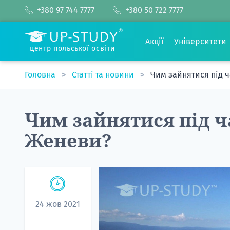
+380 97 744 7777
+380 50 722 7777
Акції
Університети
центр польської освіти
Головна
Статті та новини
Чим зайнятися під 
Чим зайнятися під ч
Женеви?
24 жов 2021