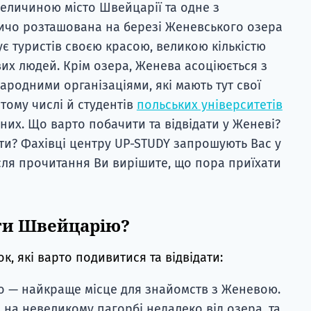
величиною місто Швейцарії та одне з
ничо розташована на березі Женевського озера
ує туристів своєю красою, великою кількістю
вих людей. Крім озера, Женева асоціюється з
ародними організаціями, які мають тут свої
 тому числі й студентів
польських університетів
дних. Що варто побачити та відвідати у Женеві?
ти? Фахівці центру UP-STUDY запрошують Вас у
сля прочитання Ви вирішите, що пора приїхати
ати Швейцарію?
к, які варто подивитися та відвідати:
но — найкраще місце для знайомств з Женевою.
 на невеликому пагорбі недалеко від озера, та