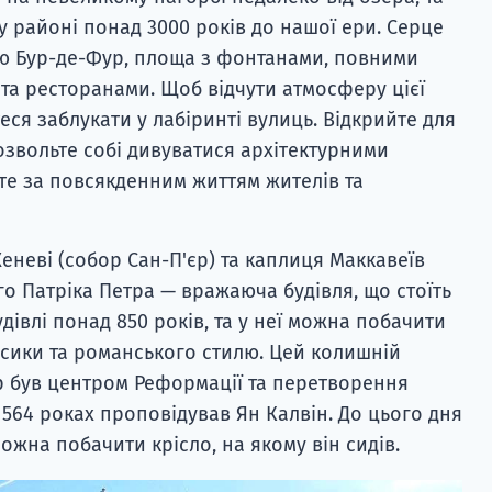
 районі понад 3000 років до нашої ери. Серце
дю Бур-де-Фур, площа з фонтанами, повними
 та ресторанами. Щоб відчути атмосферу цієї
еся заблукати у лабіринті вулиць. Відкрийте для
озвольте собі дивуватися архітектурними
те за повсякденним життям жителів та
еневі (собор Сан-П'єр) та каплиця Маккавеїв
го Патріка Петра — вражаюча будівля, що стоїть
Будівлі понад 850 років, та у неї можна побачити
асики та романського стилю. Цей колишній
 був центром Реформації та перетворення
1564 роках проповідував Ян Калвін. До цього дня
ожна побачити крісло, на якому він сидів.