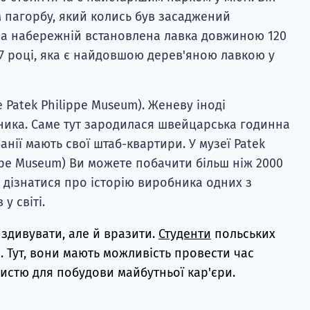
м пагорбу, який колись був засаджений
а набережній встановлена ​​лавка довжиною 120
67 році, яка є найдовшою дерев'яною лавкою у
 Patek Philippe Museum). Женеву іноді
ника. Саме тут зародилася швейцарська годинна
анії мають свої штаб-квартири. У музеї Patek
ippe Museum) Ви можете побачити більш ніж 2000
а дізнатися про історію виробника одних з
у світі.
 здивувати, але й вразити.
Студенти
польських
о. Тут, вони мають можливість провести час
ристю для побудови майбутньої кар'єри.
→