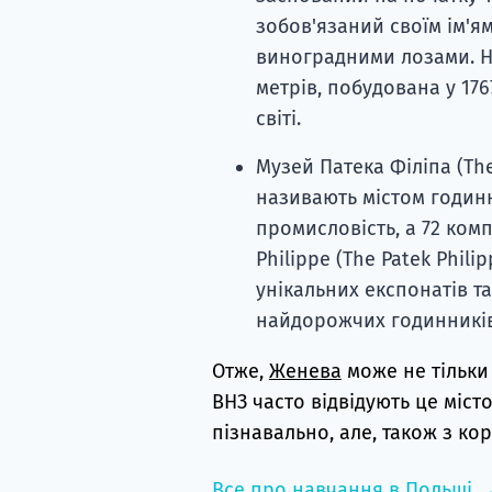
зобов'язаний своїм ім'я
виноградними лозами. Н
метрів, побудована у 17
світі.
Музей Патека Філіпа (The
називають містом годин
промисловість, а 72 комп
Philippe (The Patek Phil
унікальних експонатів т
найдорожчих годинників 
Отже,
Женева
може не тільки
ВНЗ часто відвідують це міст
пізнавально, але, також з ко
Все про навчання в Польщі 