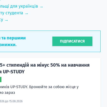
льщі для українців →
ту студента →
су →
л та першими
ПІДПИСАТИСЯ
 знижки.
5+ стипендій на мінус 50% на навчання
чя UP-STUDY
сників UP-STUDY. Бронюйте за собою місце у
мо зараз
2026 до 15.08.2026