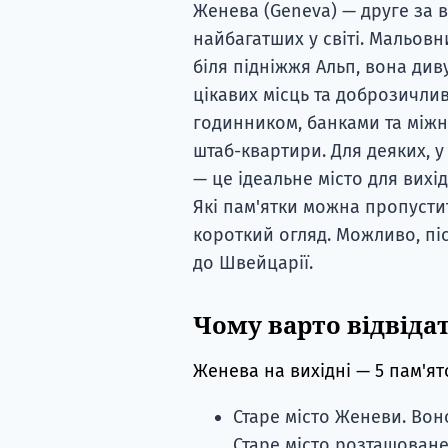
Женева (Geneva) — друге за 
найбагатших у світі. Мальов
біля підніжжя Альп, вона див
цікавих місць та доброзичли
годинником, банками та міжн
штаб-квартири. Для деяких, у
— це ідеальне місто для вихі
Які пам'ятки можна пропусти
короткий огляд. Можливо, пі
до Швейцарії.
Чому варто відвід
Женева на вихідні — 5 пам'ято
Старе місто Женеви. Во
Старе місто розташоване