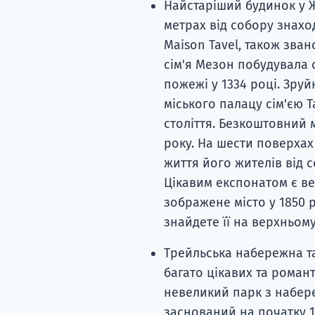
Найстаріший будинок у Же
метрах від собору знахо
Maison Tavel, також звано
сім'я Мезон побудувала о
пожежі у 1334 році. Зру
міського палацу сім'єю Т
століття. Безкоштовний 
року. На шести поверхах 
життя його жителів від с
Цікавим експонатом є ве
зображене місто у 1850 р
знайдете її на верхньому
Трейльська набережна та
багато цікавих та романт
невеликий парк з набереж
заснований на початку 16