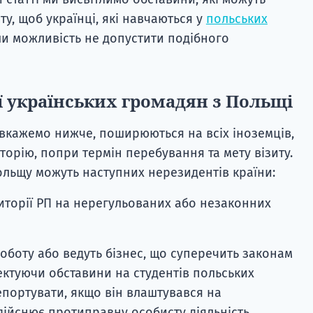
ту, щоб українці, які навчаються у
польських
ли можливість не допустити подібного
 українських громадян з Польщі
и вкажемо нижче, поширюються на всіх іноземців,
торію, попри термін перебування та мету візиту.
льщу можуть наступних нерезидентів країни:
риторії РП на нерегульованих або незаконних
роботу або ведуть бізнес, що суперечить законам
ектуючи обставини на студентів польських
епортувати, якщо він влаштувався на
дійснює протиправну особисту діяльність