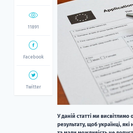
11891
Facebook
Twitter
У даній статті ми висвітлимо
результату, щоб українці, як
та мали можливість не допуст