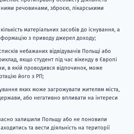
нними речовинами, зброєю, лікарськими
 кількість матеріальних засобів до існування, а
нформацію з приводу джерел доходу;
 списків небажаних відвідувачів Польщі або
иклад, якщо студент під час вікенду в Європі
и, в якій проводився відпочинок, може
тацію його з РП;
ування яких може загрожувати жителям міста,
 держави, або негативно впливати на інтереси
єчасно залишили Польщу або не поновили
ходитись та вести діяльність на території