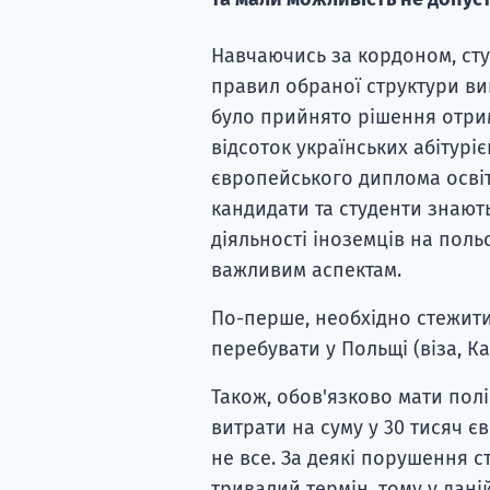
Навчаючись за кордоном, сту
правил обраної структури вищо
було прийнято рішення отрим
відсоток українських абітурі
європейського диплома освітн
кандидати та студенти знают
діяльності іноземців на поль
важливим аспектам.
По-перше, необхідно стежити
перебувати у Польщі (віза, К
Також, обов'язково мати пол
витрати на суму у 30 тисяч єв
не все. За деякі порушення 
тривалий термін, тому у дані