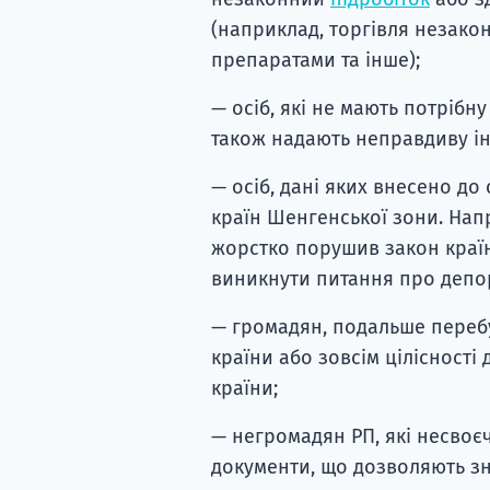
(наприклад, торгівля незако
препаратами та інше);
— осіб, які не мають потрібну
також надають неправдиву і
— осіб, дані яких внесено до
країн Шенгенської зони. Напр
жорстко порушив закон країн
виникнути питання про депор
— громадян, подальше переб
країни або зовсім цілісності
країни;
— негромадян РП, які несво
документи, що дозволяють зна