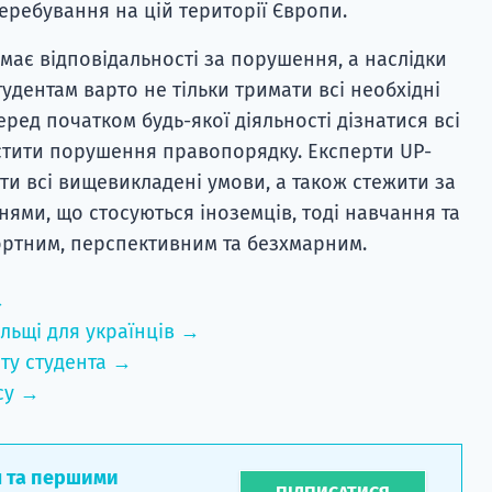
еребування на цій території Європи.
має відповідальності за порушення, а наслідки
удентам варто не тільки тримати всі необхідні
еред початком будь-якої діяльності дізнатися всі
устити порушення правопорядку. Експерти UP-
и всі вищевикладені умови, а також стежити за
ями, що стосуються іноземців, тоді навчання та
ртним, перспективним та безхмарним.
→
льщі для українців →
ту студента →
су →
л та першими