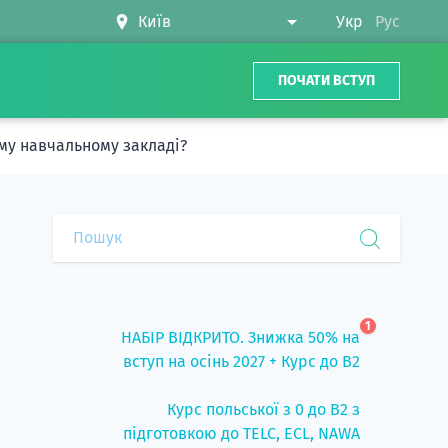
Укр
Рус
ПОЧАТИ ВСТУП
му навчальному закладі?
1
НАБІР ВІДКРИТО. Знижка 50% на
вступ на осінь 2027 + Курс до B2
Курс польської з 0 до B2 з
підготовкою до TELC, ECL, NAWA