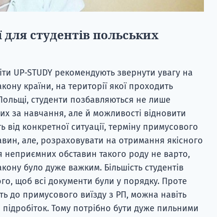
ї для студентів польських
віти UP-STUDY рекомендують звернути увагу на
кону країни, на території якої проходить
Польщі, студенти позбавляються не лише
них за навчання, але й можливості відновити
ть від конкретної ситуації, терміну примусового
тавин, але, розраховувати на отримання якісного
 неприємних обставин такого роду не варто,
ону було дуже важким. Більшість студентів
го, щоб всі документи були у порядку. Проте
ть до примусового виїзду з РП, можна навіть
підробіток. Тому потрібно бути дуже пильними