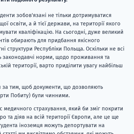
денти зобов'язані не тільки дотримуватися
ї освіти, а й тієї держави, на території якого
увати кваліфікацію. На сьогодні, дуже великий
єнтів обирають для придбання якісного
і структури Республіки Польща. Оскільки не всі
ь законодавчі норми, щодо проживання та
ській території, варто приділити увагу найбільш
 за тим, щоб документи, що дозволяють
арти Побиту) були чинними.
іс медичного страхування, який би зміг покрити
ро та діяв на всій території Європи, але це ще
студента іноземця можуть депортувати на
й статті ми висвітлимо обставини, які можуть