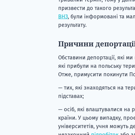
призвести до такого результа
ВНЗ
, були інформовані та ма
результату.
Причини депортації
Обставини депортації, які м
які прибули на польську тери
Отже, примусити покинути По
— тих, які знаходяться на те
підставах;
— осіб, які влаштувалися на 
країни. У цьому випадку, про
університетів, учня можуть д
незаконний
підробіток
або з