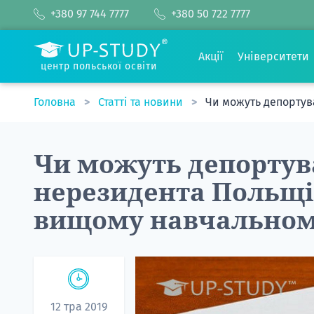
+380 97 744 7777
+380 50 722 7777
Акції
Університети
центр польської освіти
Головна
Статті та новини
Чи можуть депортув
Чи можуть депортув
нерезидента Польщі 
вищому навчальном
12 тра 2019