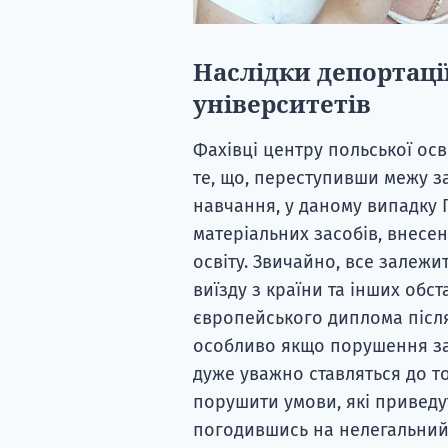
Наслідки депортаці
університетів
Фахівці центру польської ос
те, що, переступивши межу за
навчання, у даному випадку 
матеріальних засобів, внесе
освіту. Звичайно, все залежи
виїзду з країни та інших обс
європейського диплома після
особливо якщо порушення зак
дуже уважно ставляться до то
порушити умови, які приведу
погодившись на нелегальний 