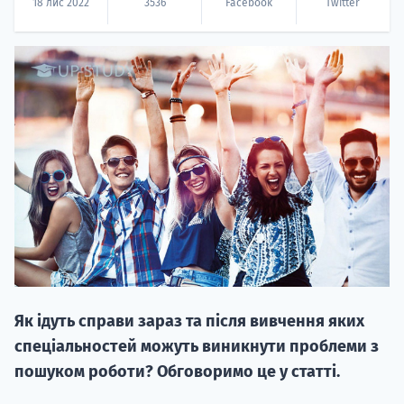
18 лис 2022
3536
Facebook
Twitter
20.09
"Навчання 
НАБІР ВІД
вступ на о
Курс
Як ідуть справи зараз та після вивчення яких
підготовк
спеціальностей можуть виникнути проблеми з
пошуком роботи? Обговоримо це у статті.
П