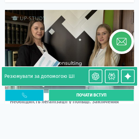
Резюмувати за допомогою ШІ
ПОЧАТИ ВСТУП
Необхідність легалізації у Польщі. Закінчення
PESEL UKR
Стаття
У 2026 році почастішали випадки депортації
українців через проблеми з легальним статусом....