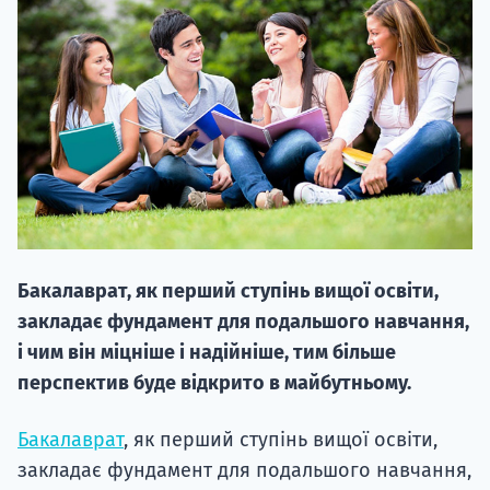
20.09
"Навчання 
НАБІР ВІД
Бакалаврат, як перший ступінь вищої освіти,
вступ на о
закладає фундамент для подальшого навчання,
Курс
і чим він міцніше і надійніше, тим більше
підготовк
перспектив буде відкрито в майбутньому.
П
Бакалаврат
, як перший ступінь вищої освіти,
закладає фундамент для подальшого навчання,
Супро