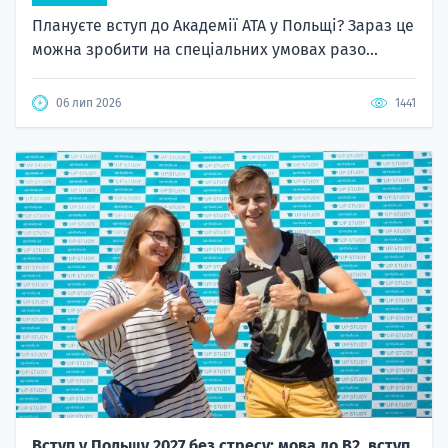
Плануєте вступ до Академії ATA у Польщі? Зараз це
можна зробити на спеціальних умовах разо...
06 лип 2026
1441
Вступ у Польщу 2027 без стресу: мова до B2, вступ,