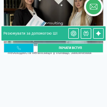
Резюмувати за допомогою ШІ
ПОЧАТИ ВСТУП
Необхідність легалізації у Польщі. Закінчення
PESEL UKR
Стаття
У 2026 році почастішали випадки депортації
українців через проблеми з легальним статусом....
10 кві 2026
5663