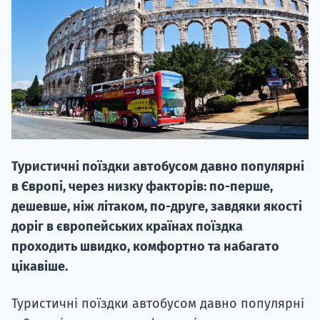
НАБІР ВІД
вступ на о
Туристичні поїздки автобусом давно популярні
Курс
в Європі, через низку факторів: по-перше,
підготовк
дешевше, ніж літаком, по-друге, завдяки якості
доріг в європейських країнах поїздка
П
проходить швидко, комфортно та набагато
Супро
цікавіше.
Туристичні поїздки автобусом давно популярні