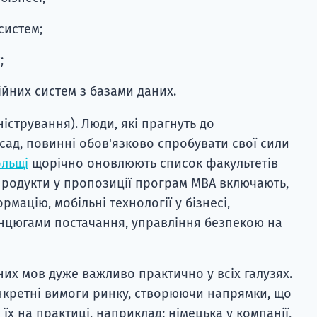
систем;
;
йних систем з базами даних.
ністрування). Люди, які прагнуть до
сад, повинні обов'язково спробувати свої сили
ольщі
щорічно оновлюють список факультетів
продукти у пропозиції програм MBA включають,
мацію, мобільні технології у бізнесі,
анцюгами постачання, управління безпекою на
мних мов дуже важливо практично у всіх галузях.
нкретні вимоги ринку, створюючи напрямки, що
х на практиці, наприклад: німецька у компанії,