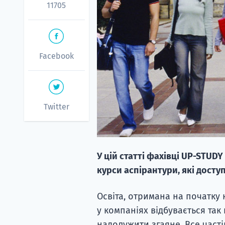
11705
Facebook
Twitter
У цій статті фахівці UP-STU
курси аспірантури, які доступ
Освіта, отримана на початку 
у компаніях відбувається та
надолужити згаяне. Все част