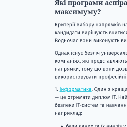
Які програми аспір
максимуму?
Критерії вибору напрямків н
кандидати вирішують вчитися
Водночас вони виконують вим
Однак існує безліч універса
компаніях, які представляють
напрямки, тому що вони доз
використовувати професійні
1.
Інформатика
. Один з кращ
— це отримати диплом ІТ. На
безпеки ІТ-систем та навчан
наприклад:
бази даних та їх аналіз у 