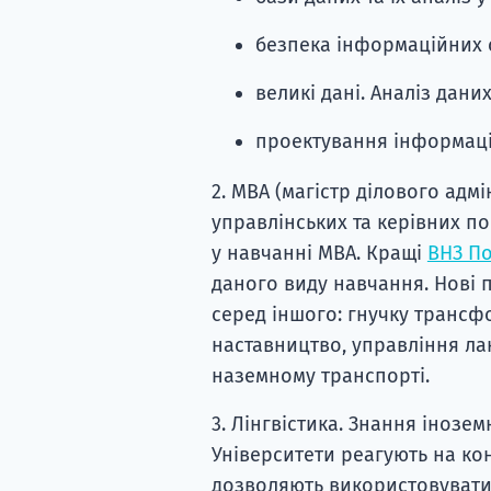
безпека інформаційних 
великі дані. Аналіз даних
проектування інформаці
2. MBA (магістр ділового адмі
управлінських та керівних по
у навчанні MBA. Кращі
ВНЗ П
даного виду навчання. Нові 
серед іншого: гнучку трансфор
наставництво, управління л
наземному транспорті.
3. Лінгвістика. Знання інозе
Університети реагують на ко
дозволяють використовувати ї