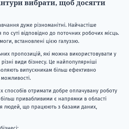
антури вибрати, щоб досягти
авчання дуже різноманітні. Найчастіше
 по суті відповідно до поточних робочих місць.
оги, встановлені цією галуззю.
льних пропозицій, які можна використовувати у
 різні види бізнесу. Це найпопулярніші
воляють випускникам більш ефективно
 можливості.
их способів отримати добре оплачувану роботу
йбільш привабливими є напрямки в області
ня людей, що працюють з базами даних,
бізнесі;