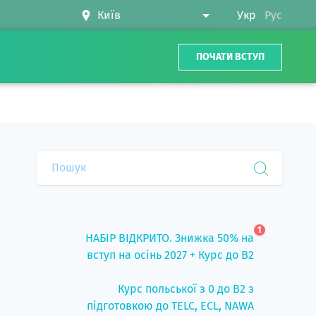
Укр
Рус
ПОЧАТИ ВСТУП
1
НАБІР ВІДКРИТО. Знижка 50% на
вступ на осінь 2027 + Курс до B2
Курс польської з 0 до B2 з
підготовкою до TELC, ECL, NAWA