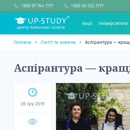
+380 97 744 7777
+380 50 722 7777
Акції
Університети
центр польської освіти
Головна
Статті та новини
Аспірантура — кращ
Аспірантура — кращі
28 гру 2019