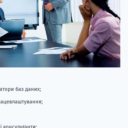
атори баз даних;
рацевлаштування;
і консультанти;