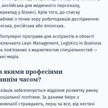
і, англійська для медичного персоналу,
еклад у бізнесі. Крім того, до списку
абливі з точки зору роботодавців дослідження:
еська, російська або японська.
Популярні програми для аспірантів в області
ключають Lean Management, Logistics in Business
ль пов'язаних з маркетингом спеціальностей —
ьні медіа.
за якими професіями
таннім часом?
хівців забезпечується відділом розвитку ринку
 соціальної політики. За даними бюро з
омпанії страждають, перш за все, від нестачі