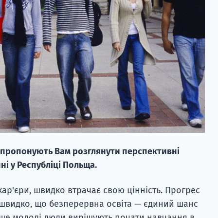
DY пропонують Вам розглянути перспективні
ні у Республіці Польща.
кар'єри, швидко втрачає свою цінність. Прогрес
к швидко, що безперервна освіта — єдиний шанс
іше молоді люди вирішують почати навчання в