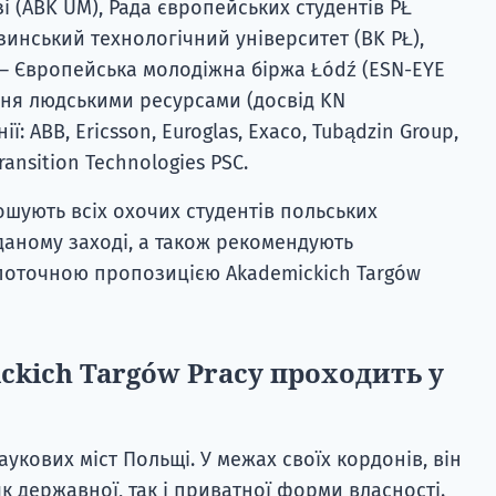
 (ABK UM), Рада європейських студентів PŁ
зинський технологічний університет (BK PŁ),
— Європейська молодіжна біржа Łódź (ESN-EYE
ння людськими ресурсами (досвід KN
ї: ABB, Ericsson, Euroglas, Exaco, Tubądzin Group,
Transition Technologies PSC.
шують всіх охочих студентів польських
 даному заході, а також рекомендують
 поточною пропозицією Akademickich Targów
ckich Targów Pracy проходить у
укових міст Польщі. У межах своїх кордонів, він
як державної, так і приватної форми власності.