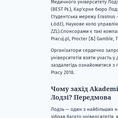
Медичного університету Лодзі
(BEST PŁ), Кар'єрне бюро Лод
Студентська мережу Erasmus 
Łódź), Наукове коло управлі
ZZL).Спонсорами є такі компані
Pracuj.pl, Procter [&] Gamble, 
Організатори сердечно запро
університетів взяти участь у
заздалегідь ознайомитися з
Pracy 2018.
Чому захід Akademi
Лодзі? Передмова
Лодзь — один з найбільших на
зібрав багато університетів, 