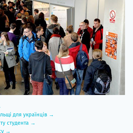
→
льщі для українців →
ту студента →
су →