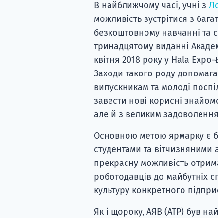
В найближчому часі, учні з
Ло
можливість зустрітися з бага
безкоштовному навчанні та се
тринадцятому виданні Академ
квітня 2018 року у Hala Expo-Ł
Заходи такого роду допомаг
випускникам та молоді поспі
завести нові корисні знайомс
але й з великим задоволення
Основною метою ярмарку є б
студентами та вітчизняними 
прекрасну можливість отрим
роботодавців до майбутніх сп
культуру конкретного підпри
Як і щороку, АЯВ (ATP) був н