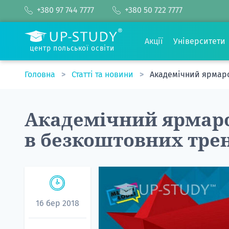
+380 97 744 7777
+380 50 722 7777
Акції
Університети
центр польської освіти
Головна
Статті та новини
Академічний ярмарок
Академічний ярмаро
в безкоштовних трен
16 бер 2018