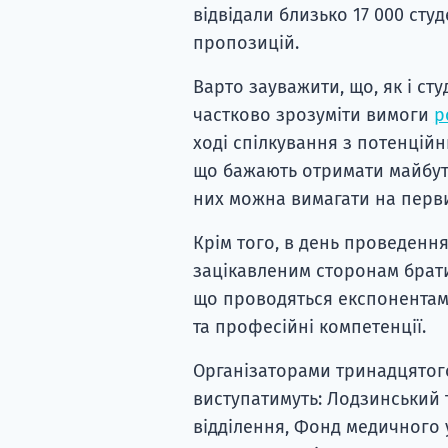
відвідали близько 17 000 студ
пропозицій.
Варто зауважити, що, як і ст
частково зрозуміти вимоги
р
ході спілкування з потенцій
що бажають отримати майбутні
них можна вимагати на перви
Крім того, в день проведення
зацікавленим сторонам брати
що проводяться експонентами
та професійні компетенції.
Організаторами тринадцятог
виступатимуть: Лодзинський 
відділення, Фонд медичного у