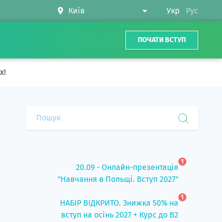
Укр
Рус
ПОЧАТИ ВСТУП
х!
1
20.09 - Онлайн-презентація
"Навчання в Польщі. Вступ 2027"
1
НАБІР ВІДКРИТО. Знижка 50% на
вступ на осінь 2027 + Курс до B2