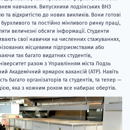
внем навчання. Випускники лодзінських ВНЗ
ю та відкритістю до нових викликів. Вони готові
 бурхливого та постійно мінливого ринку праці,
ляти величезні обсяги інформації. Студенти
вивають свої навички на численних стажуваннях,
анізованих місцевими підприємствами або
ючи так багато видатних студентів,
ніверситет разом з Управлінням міста Лодзь
ий Академічний ярмарок вакансій (АТР). Навіть
ть багато організаторів та студентів, та тепер —
ією, яка з кожним роком все набирає обертів.