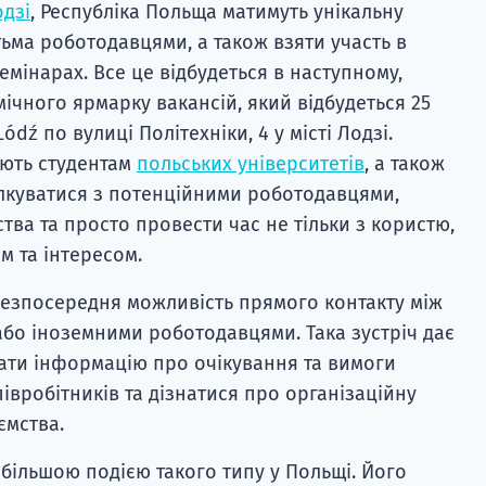
дзі
, Республіка Польща матимуть унікальну
тьма роботодавцями, а також взяти участь в
мінарах. Все це відбудеться в наступному,
ічного ярмарку вакансій, який відбудеться 25
ódź по вулиці Політехніки, 4 у місті Лодзі.
ають студентам
польських університетів
, а також
лкуватися з потенційними роботодавцями,
тва та просто провести час не тільки з користю,
м та інтересом.
езпосередня можливість прямого контакту між
або іноземними роботодавцями. Така зустріч дає
ати інформацію про очікування та вимоги
івробітників та дізнатися про організаційну
ємства.
айбільшою подією такого типу у Польщі. Його