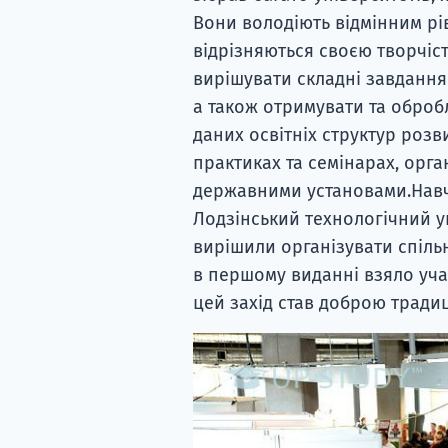
Вони володіють відмінним рі
відрізняються своєю творчіст
вирішувати складні завдання
а також отримувати та оброб
даних освітніх структур роз
практиках та семінарах, орг
державними установами.Навча
Лодзінський технологічний у
вирішили організувати спільн
в першому виданні взяло учас
цей захід став доброю традиц