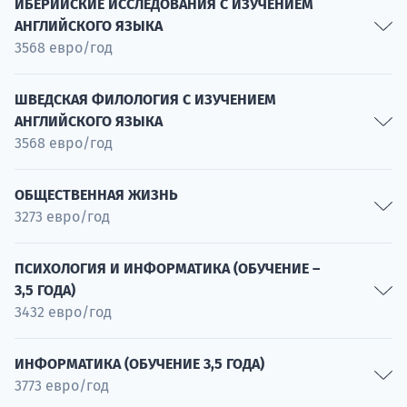
Норвежская филология с изучением английского
ИБЕРИЙСКИЕ ИССЛЕДОВАНИЯ С ИЗУЧЕНИЕМ
языка
АНГЛИЙСКОГО ЯЗЫКА
3568 евро/год
Специальность
Иберийские исследования с изучением английского
ШВЕДСКАЯ ФИЛОЛОГИЯ С ИЗУЧЕНИЕМ
языка
АНГЛИЙСКОГО ЯЗЫКА
3568 евро/год
Специальность
Шведская филология с изучением английского языка
ОБЩЕСТВЕННАЯ ЖИЗНЬ
3273 евро/год
Специальность
Психология и социология в действии
ПСИХОЛОГИЯ И ИНФОРМАТИКА (ОБУЧЕНИЕ –
3,5 ГОДА)
Специальность
3432 евро/год
Психология искусственного интеллекта
ИНФОРМАТИКА (ОБУЧЕНИЕ 3,5 ГОДА)
3773 евро/год
Специальность