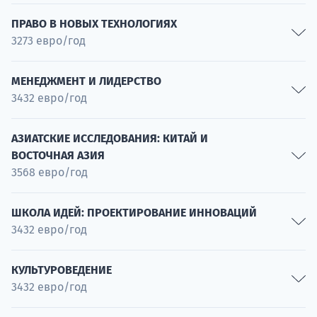
Электронное здравоохранение
Искусственный интеллект и машинное обучение
Специальность
ПРАВО В НОВЫХ ТЕХНОЛОГИЯХ
3273 евро/год
Специальность
Исследование взаимодействия с пользователем
Кибербезопасность
Специальность
Новые технологии в законе
Специальность
МЕНЕДЖМЕНТ И ЛИДЕРСТВО
3432 евро/год
Специальность
Стартапы
АЗИАТСКИЕ ИССЛЕДОВАНИЯ: КИТАЙ И
ВОСТОЧНАЯ АЗИЯ
Специальность
3568 евро/год
Управление проектами
Специальность
Азиатская культура
ШКОЛА ИДЕЙ: ПРОЕКТИРОВАНИЕ ИННОВАЦИЙ
3432 евро/год
Специальность
Интенсивное изучение языков
Проектирование инноваций
Специальность
КУЛЬТУРОВЕДЕНИЕ
3432 евро/год
Специальность
Международный бизнес
Специальность