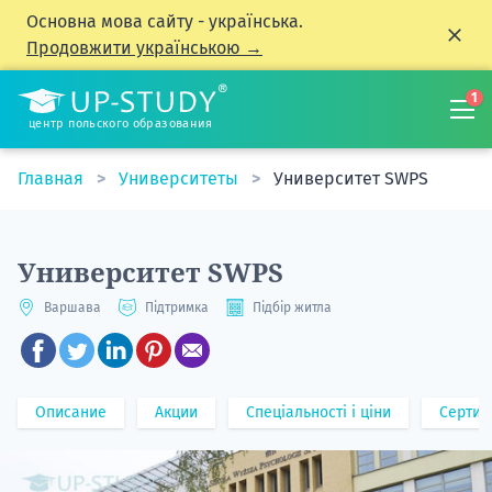
Основна мова сайту - українська.
Продовжити українською →
1
центр польского образования
Главная
Университеты
Университет SWPS
Университет SWPS
Варшава
Підтримка
Підбір житла
Описание
Акции
Спеціальності і ціни
Сертиф