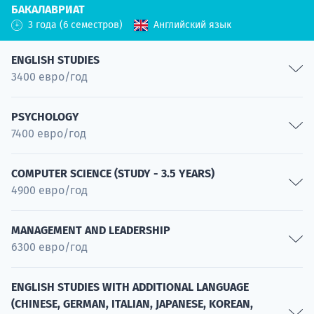
БАКАЛАВРИАТ
Нейрокогнитивистика
Специальность
Клиническая психология взрослых
3 года (6 семестров)
Английский язык
Специальность
Специальность
Психология бизнеса
Психология в бизнесе в организациях
ENGLISH STUDIES
Специальность
Специальность
3400 евро/год
Клиническая психология и здоровье
Нейрокогнитивистика
Специальность
Специальность
Teaching English as a Foreign Language (TEFL)
PSYCHOLOGY
7400 евро/год
Психология бизнеса
Специальность
Специальность
English Studies for Media and Creative Industries
Psychology
Педагогическая психология
Специальность
COMPUTER SCIENCE (STUDY - 3.5 YEARS)
4900 евро/год
Специальность
Специальность
English Studies for Business Environment
Межкультурная психология
Специальность
Cybersecurity
MANAGEMENT AND LEADERSHIP
Специальность
6300 евро/год
Специальность
Практики социальной психологии
Artificial Intelligence and Machine Learning
Специальность
Start-ups
Специальность
ENGLISH STUDIES WITH ADDITIONAL LANGUAGE
(CHINESE, GERMAN, ITALIAN, JAPANESE, KOREAN,
Специальность