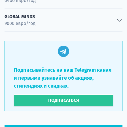
6400 евро/год
Специальность
Management and Leadership
GLOBAL MINDS
9000 евро/год
Специальность
Psychology of Global Mobility, Inclusion and Diversity in
Society
Специальность
Подписывайтесь на наш Telegram канал
и первыми узнавайте об акциях,
стипендиях и скидках.
ПОДПИСАТЬСЯ