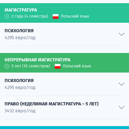
Современная культура
МАГИСТРАТУРА
Специальность
2 года (4 семестра)
Польский язык
ПСИХОЛОГИЯ
4295 евро/год
Практическая социальная психология
НЕПРЕРЫВНАЯ МАГИСТРАТУРА
Специальность
5 лет (10 семестров)
Польский язык
Педагогическая психология
Специальность
ПСИХОЛОГИЯ
Межкультурная психология
4295 евро/год
Специальность
Клиническая психология взрослых
Социально-организационная психология
ПРАВО (НЕДЕЛИМАЯ МАГИСТРАТУРА – 5 ЛЕТ)
Специальность
3432 евро/год
Специальность
Психология в бизнесе и организациях
Клиническая и медицинская психология
Специальность
Классическое право
Специальность