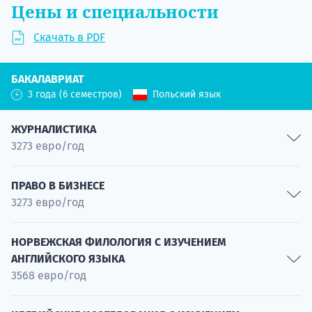
Цены и специальности
Скачать в PDF
БАКАЛАВРИАТ
3 года (6 семестров)
Польский язык
ЖУРНАЛИСТИКА
3273 евро/год
Маркетинг и цифровая коммуникация
ПРАВО В БИЗНЕСЕ
3273 евро/год
Специальность
Связи с общественностью
Право в бизнесе
Специальность
НОРВЕЖСКАЯ ФИЛОЛОГИЯ С ИЗУЧЕНИЕМ
АНГЛИЙСКОГО ЯЗЫКА
Специальность
Создание бренда компаний
3568 евро/год
Специальность