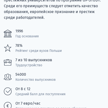
престижных университетов по программе UP-STUDY.
Среди его преимуществ следует отметить качество
образования, европейское признание и престиж
среди работодателей.
Ка
1996
Год основания
78%
Рейтинг среди вузов Польши
7 из 10 выпускников
Трудоустройство
54000
Количество выпускников
От 8 с 12
Средний балл для поступления
От 7 евро/час