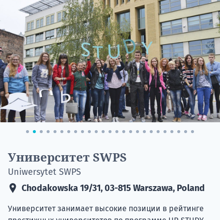
НАБОР О
поступление
Курс
Университет SWPS
подготов
Uniwersytet SWPS
По
Chodakowska 19/31, 03-815 Warszawa, Poland
Университет занимает высокие позиции в рейтинге
Подде