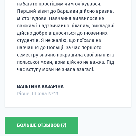
набагато простішим чим очікувався.
Перший візит до Варшави дійсно вразив,
місто чудове. Навчання виявилося не
важким і надзвичайно цікавим, викладачі
дійсно добре відносяться до іноземних
студентів. Я не жалію, що поїхала на
навчання до Польщі. За час першого
семестру значно покращила свої знання з
польської мови, вона дійсно не важка. Під
час вступу мови не знала взагалі.
ВАЛЕТИНА КАЗАРІНА
Рівне, Школа №13
БОЛЬШЕ ОТЗЫВОВ (7)