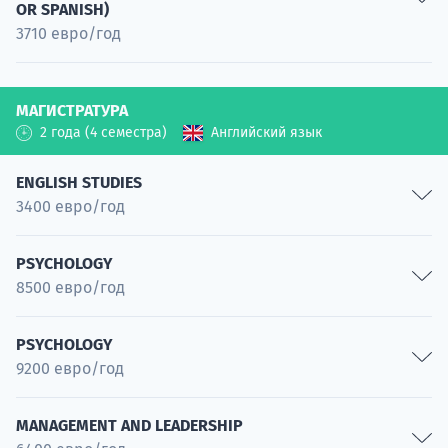
OR SPANISH)
Project management
3710 евро/год
Специальность
Teaching English as a Foreign Language (TEFL)
МАГИСТРАТУРА
Специальность
2 года (4 семестра)
Английский язык
English Studies for Media and Creative Industries
Специальность
ENGLISH STUDIES
English Studies for Business Environment
3400 евро/год
Специальность
EFL Teaching in Professional Context
PSYCHOLOGY
8500 евро/год
Специальность
Translation Studies
Business Psychology
Специальность
PSYCHOLOGY
9200 евро/год
Специальность
Applied Linguistics for Business Communication
Специальность
Clinical Psychology
MANAGEMENT AND LEADERSHIP