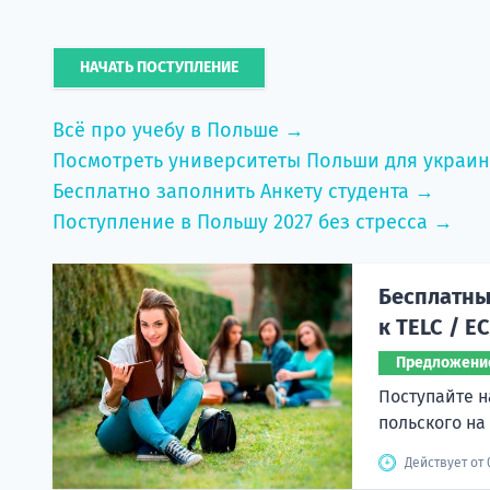
НАЧАТЬ ПОСТУПЛЕНИЕ
Всё про учебу в Польше →
Посмотреть университеты Польши для украи
Бесплатно заполнить Анкету студента →
Поступление в Польшу 2027 без стресса →
Бесплатный
к TELC / E
Предложени
Поступайте н
польского на
Действует от 