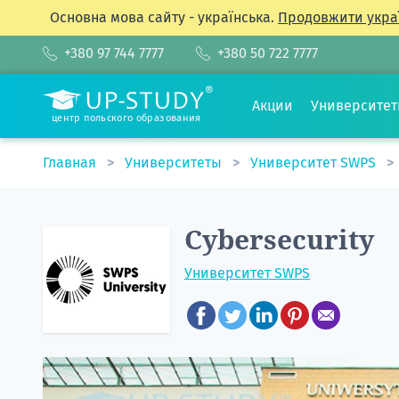
Основна мова сайту - українська.
Продовжити укра
+380 97 744 7777
+380 50 722 7777
Акции
Университе
центр польского образования
Главная
Университеты
Университет SWPS
Cybersecurity
Университет SWPS