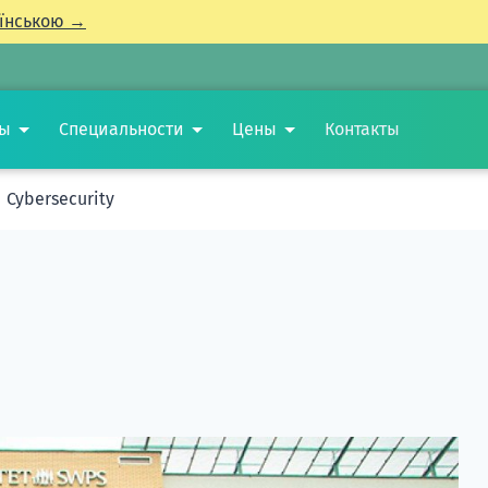
їнською →
ты
Специальности
Цены
Контакты
Cybersecurity