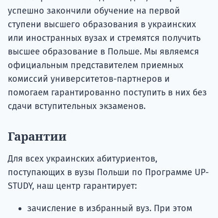
успешно закончили обучение на первой
ступени высшего образования в украинских
или иностранных вузах и стремятся получить
высшее образование в Польше. Мы являемся
официальным представителем приемных
комиссий университетов-партнеров и
помогаем гарантированно поступить в них без
НАБОР О
сдачи вступительных экзаменов.
поступление
Гарантии
Курс
Для всех украинских абитуриентов,
подготов
поступающих в вузы Польши по Программе UP-
По
STUDY, наш центр гарантирует:
зачисление в избранный вуз. При этом
Подде