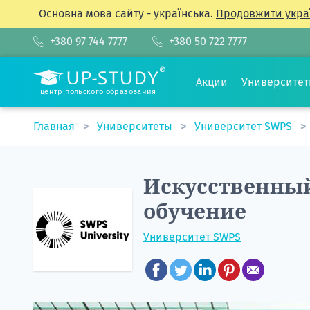
Основна мова сайту - українська.
Продовжити укра
+380 97 744 7777
+380 50 722 7777
Акции
Университе
центр польского образования
Главная
Университеты
Университет SWPS
Искусственны
обучение
Университет SWPS