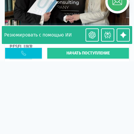
Резюмировать с помощью ИИ
Необходимость легализации в Польше. Окончание
PESEL UKR
НАЧАТЬ ПОСТУПЛЕНИЕ
Статья
В 2026 году участились случаи депортации
украинцев из-за проблем с легальным статусом.
Поэ...
10 апр 2026
5660